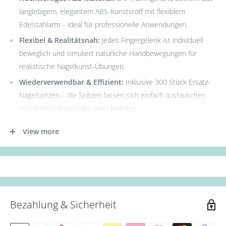
langlebigem, elegantem ABS-Kunststoff mit flexiblem
Edelstahlarm – ideal für professionelle Anwendungen.
Flexibel & Realitätsnah:
Jedes Fingergelenk ist individuell
beweglich und simuliert natürliche Handbewegungen für
realistische Nagelkunst-Übungen.
Wiederverwendbar & Effizient:
Inklusive 300 Stück Ersatz-
Nagelspitzen – die Spitzen lassen sich einfach austauschen
und mehrfach bemalen oder befeilen.
Vielseitig Einsetzbar:
Perfekt geeignet für das Üben von
View more
Acryl-, Gel- und Nail Art-Techniken. Auch als
Präsentationshand oder für Schulungen einsetzbar.
Komplett-Set & Kundensupport:
Enthält 1 Trainingshand
mit Tischhalterung & 300 Nachfülltips. Unser Kundenservice
steht bei Fragen jederzeit zur Verfügung.
Bezahlung & Sicherheit