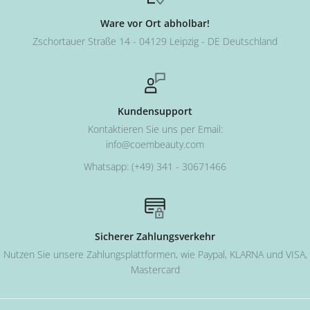
Übungshand
trainierst du unter realistischen Bedingungen und
Ware vor Ort abholbar!
präsentierst deine Nail Art professionell.
Zschortauer Straße 14 - 04129 Leipzig - DE Deutschland
Kundensupport
Kontaktieren Sie uns per Email:
info@coembeauty.com
Whatsapp: (+49) 341 - 30671466
Sicherer Zahlungsverkehr
Nutzen Sie unsere Zahlungsplattformen, wie Paypal, KLARNA und VISA,
Mastercard