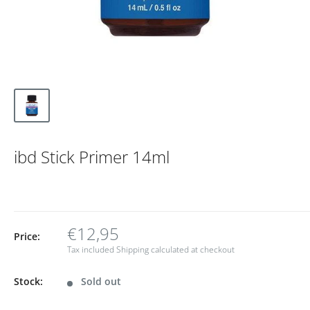
ibd Stick Primer 14ml
€12,95
Price:
Tax included
Shipping calculated
at checkout
Stock:
Sold out