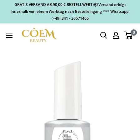
GRATIS VERSAND AB 90,00 € BESTELLWERT 📦 Versand erfolgt
innerhalb von einem Werktag nach Bestelleingang *** Whatsapp:
(+49) 341 - 30671466
0