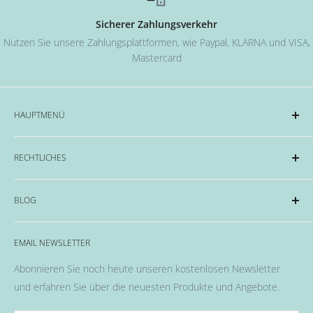
Sicherer Zahlungsverkehr
Nutzen Sie unsere Zahlungsplattformen, wie Paypal, KLARNA und VISA,
Mastercard
HAUPTMENÜ
Acryl und Dipping-System
RECHTLICHES
Hard Gel Serien
CND™
Impressum
BLOG
OPI
Datenschutzerklärung
EMME Farben
Widerrufsrecht & Widerrufsformular
Alles rund um das Thema Nägel, Nail Art und Co.
Flüssigkeiten & Versiegelung
EMAIL NEWSLETTER
Allgemeine Geschäftsbedingungen
Pinsel
Abonnieren Sie noch heute unseren kostenlosen Newsletter
Nail Art
und erfahren Sie über die neuesten Produkte und Angebote.
Fräser, Lampen & Aufsätze / Nail Bits