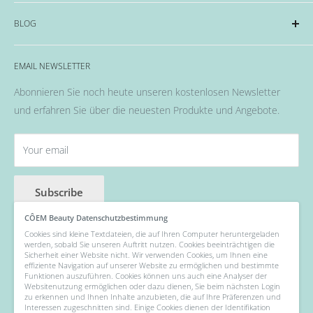
CND™
Impressum
BLOG
OPI
Datenschutzerklärung
EMME Farben
Widerrufsrecht & Widerrufsformular
Alles rund um das Thema Nägel, Nail Art und Co.
Flüssigkeiten & Versiegelung
EMAIL NEWSLETTER
Allgemeine Geschäftsbedingungen
Pinsel
Abonnieren Sie noch heute unseren kostenlosen Newsletter
Nail Art
und erfahren Sie über die neuesten Produkte und Angebote.
Fräser, Lampen & Aufsätze / Nail Bits
Wellness Pflege, Hand & Body Lotions
Your email
Zubehör & Hilfsmittel
Angebot der Woche
Subscribe
CÔEM Beauty Datenschutzbestimmung
Cookies sind kleine Textdateien, die auf Ihren Computer heruntergeladen
werden, sobald Sie unseren Auftritt nutzen. Cookies beeinträchtigen die
Follow Us
Sicherheit einer Website nicht. Wir verwenden Cookies, um Ihnen eine
effiziente Navigation auf unserer Website zu ermöglichen und bestimmte
Funktionen auszuführen. Cookies können uns auch eine Analyser der
Websitenutzung ermöglichen oder dazu dienen, Sie beim nächsten Login
zu erkennen und Ihnen Inhalte anzubieten, die auf Ihre Präferenzen und
Interessen zugeschnitten sind. Einige Cookies dienen der Identifikation
We Accept