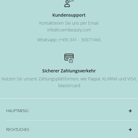
Kundensupport
Kontaktieren Sie uns per Email:
info@coembeauty.com
Whatsapp: (+49) 341 - 30671466
Sicherer Zahlungsverkehr
Nutzen Sie unsere Zahlungsplattformen, wie Paypal, KLARNA und VISA,
Mastercard
HAUPTMENÜ
Acryl und Dipping-System
RECHTLICHES
Hard Gel Serien