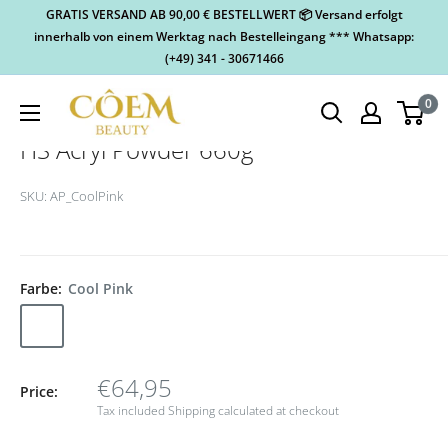
GRATIS VERSAND AB 90,00 € BESTELLWERT 📦 Versand erfolgt
innerhalb von einem Werktag nach Bestelleingang *** Whatsapp:
(+49) 341 - 30671466
0
HS Acryl Powder 660g
SKU:
AP_CoolPink
Farbe:
Cool Pink
€64,95
Price:
Tax included
Shipping calculated
at checkout