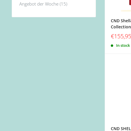
Angebot der Woche (15)
CND Shell
Collection
€155,9
In stock
CND SHEL