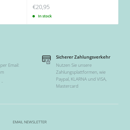
€20,95
In stock
Sicherer Zahlungsverkehr
per Email:
Nutzen Sie unsere
om
Zahlungsplattformen, wie
Paypal, KLARNA und VISA,
 -
Mastercard
EMAIL NEWSLETTER