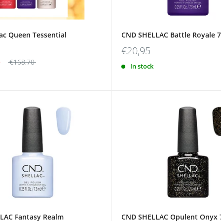
ac Queen Tessential
CND SHELLAC Battle Royale 7
€20,95
5
€168,70
In stock
LAC Fantasy Realm
CND SHELLAC Opulent Onyx 