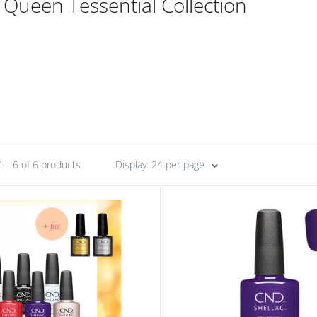
Queen Tessential Collection
 - 6 of 6 products
Display: 24 per page