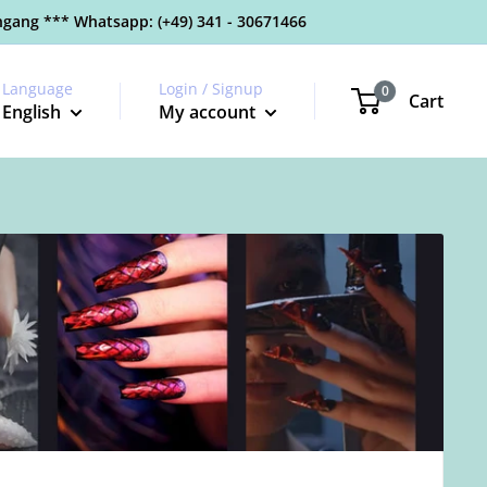
gang *** Whatsapp: (+49) 341 - 30671466
Language
Login / Signup
0
Cart
English
My account