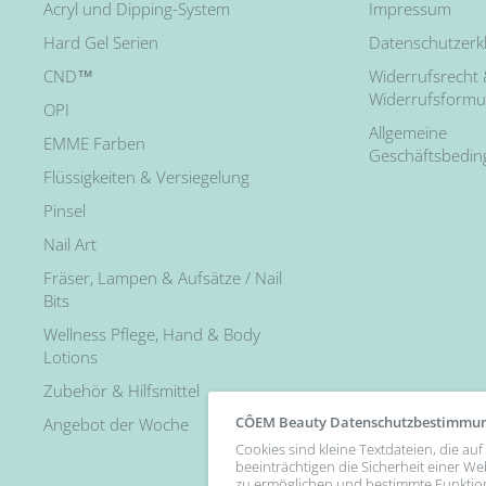
Acryl und Dipping-System
Impressum
Hard Gel Serien
Datenschutzerk
CND™
Widerrufsrecht
Widerrufsformu
OPI
Allgemeine
EMME Farben
Geschäftsbedi
Flüssigkeiten & Versiegelung
Pinsel
Nail Art
Fräser, Lampen & Aufsätze / Nail
Bits
Wellness Pflege, Hand & Body
Lotions
Zubehör & Hilfsmittel
CÔEM Beauty Datenschutzbestimmu
Angebot der Woche
Cookies sind kleine Textdateien, die a
beeinträchtigen die Sicherheit einer We
zu ermöglichen und bestimmte Funktio