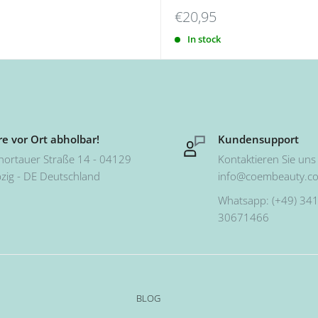
€20,95
In stock
e vor Ort abholbar!
Kundensupport
hortauer Straße 14 - 04129
Kontaktieren Sie uns 
pzig - DE Deutschland
info@coembeauty.c
Whatsapp: (+49) 341
30671466
BLOG