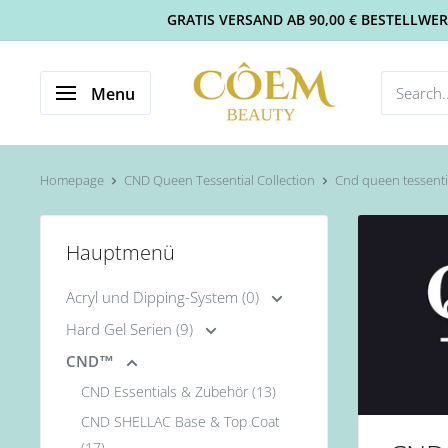
GRATIS VERSAND AB 90,00 € BESTELLWERT 
Menu
Homepage
CND Queen Tessential Collection
Cnd queen tessentia
Hauptmenü
Acryl und Dipping-System (0)
Hard Gel Serien (9)
CND™
CND Essentials & Zubehör (13)
CND SHELLAC Base & Top Coat
(17)