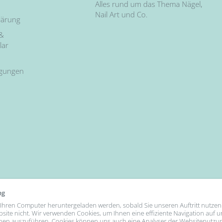
Alles rund um das Thema Nägel,
Nail Art und Co.
lärung
 &
lar
ngungen
ng
uf Ihren Computer heruntergeladen werden, sobald Sie unseren Auftritt nutzen
bsite nicht. Wir verwenden Cookies, um Ihnen eine effiziente Navigation auf 
nen auszuführen. Cookies können uns auch eine Analyser der Websitenutzu