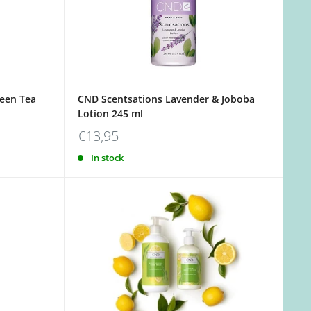
reen Tea
CND Scentsations Lavender & Joboba
Lotion 245 ml
€13,95
In stock