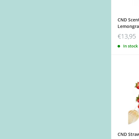
CND Scent
Lemongras
€13,95
In stock
CND Straw