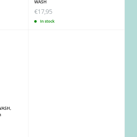
WASH
€17,95
In stock
WASH,
n