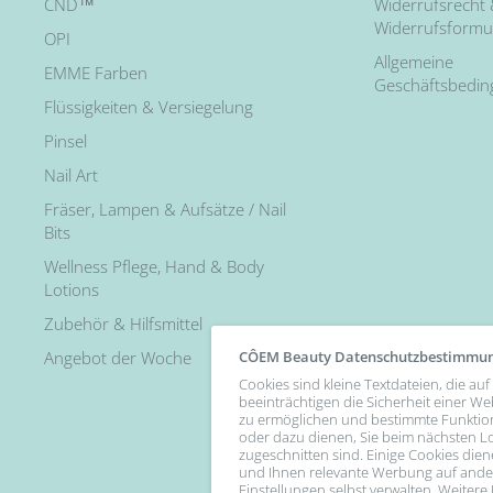
CND™
Widerrufsrecht
Widerrufsformu
OPI
Allgemeine
EMME Farben
Geschäftsbedi
Flüssigkeiten & Versiegelung
Pinsel
Nail Art
Fräser, Lampen & Aufsätze / Nail
Bits
Wellness Pflege, Hand & Body
Lotions
Zubehör & Hilfsmittel
CÔEM Beauty Datenschutzbestimmu
Angebot der Woche
Cookies sind kleine Textdateien, die a
beeinträchtigen die Sicherheit einer We
zu ermöglichen und bestimmte Funktio
oder dazu dienen, Sie beim nächsten Lo
zugeschnitten sind. Einige Cookies diene
Follow Us
und Ihnen relevante Werbung auf andere
Einstellungen selbst verwalten. Weiter