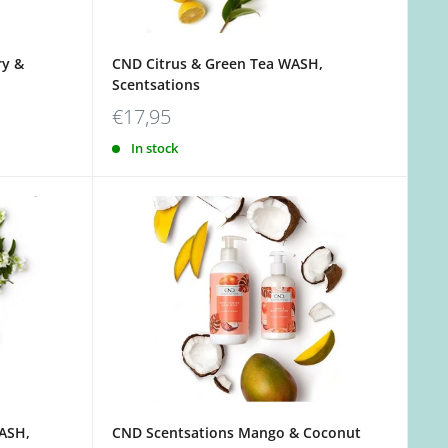
ry &
CND Citrus & Green Tea WASH,
Scentsations
€17,95
In stock
ASH,
CND Scentsations Mango & Coconut