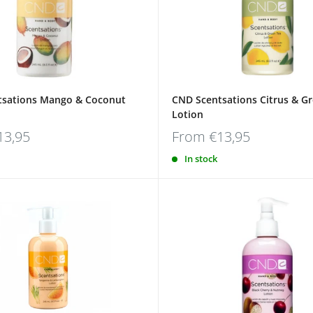
tsations Mango & Coconut
CND Scentsations Citrus & G
Lotion
13,95
From
€13,95
In stock