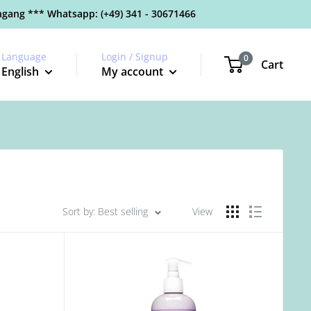
gang *** Whatsapp: (+49) 341 - 30671466
Language
Login / Signup
0
Cart
English
My account
Sort by: Best selling
View