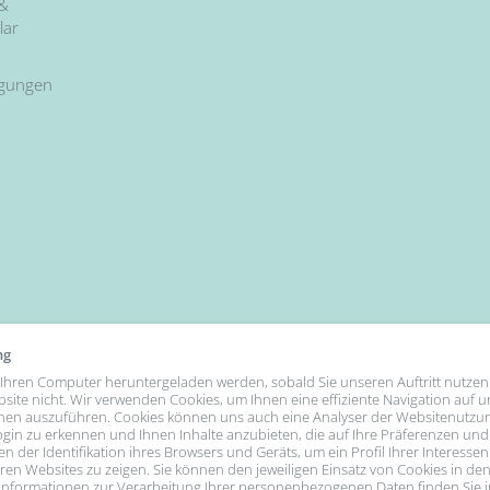
 &
lar
ngungen
ng
uf Ihren Computer heruntergeladen werden, sobald Sie unseren Auftritt nutzen
bsite nicht. Wir verwenden Cookies, um Ihnen eine effiziente Navigation auf 
nen auszuführen. Cookies können uns auch eine Analyser der Websitenutzu
gin zu erkennen und Ihnen Inhalte anzubieten, die auf Ihre Präferenzen und
n der Identifikation ihres Browsers und Geräts, um ein Profil Ihrer Interessen
We Accept
n Websites zu zeigen. Sie können den jeweiligen Einsatz von Cookies in den
e Informationen zur Verarbeitung Ihrer personenbezogenen Daten finden Sie 