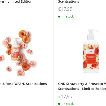
ns - Limited Edition
Scentsations
€17,95
t
In stock
 & Rose WASH, Scentsations
CND Strawberry & Prosecco 
Scentsations - Limited Editio
€17,95
In stock