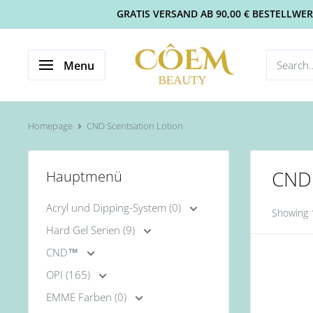
GRATIS VERSAND AB 90,00 € BESTELLWERT 
Menu
Homepage
CND Scentsation Lotion
CND 
Hauptmenü
Acryl und Dipping-System (0)
Showing 1
Hard Gel Serien (9)
CND™
OPI (165)
EMME Farben (0)