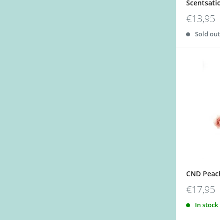
Scentsatio
€13,95
Sold ou
CND Peach
€17,95
In stock