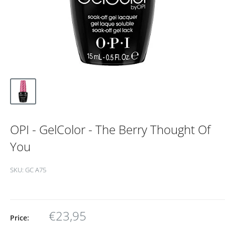
OPI - GelColor - The Berry Thought Of
You
SKU:
GC A75
€23,95
Price: