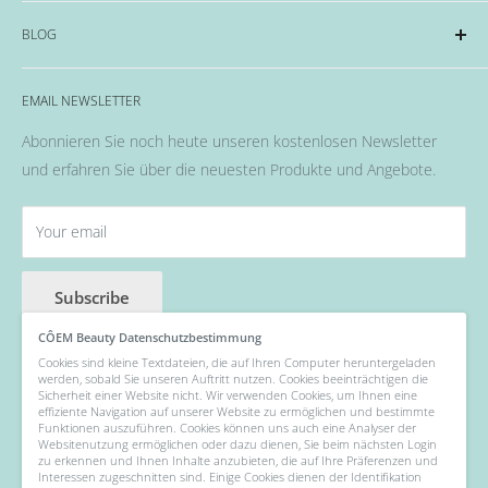
CND™
Impressum
BLOG
OPI
Datenschutzerklärung
EMME Farben
Widerrufsrecht & Widerrufsformular
Alles rund um das Thema Nägel, Nail Art und Co.
Flüssigkeiten & Versiegelung
EMAIL NEWSLETTER
Allgemeine Geschäftsbedingungen
Pinsel
Abonnieren Sie noch heute unseren kostenlosen Newsletter
Nail Art
und erfahren Sie über die neuesten Produkte und Angebote.
Fräser, Lampen & Aufsätze / Nail Bits
Wellness Pflege, Hand & Body Lotions
Your email
Zubehör & Hilfsmittel
Angebot der Woche
Subscribe
CÔEM Beauty Datenschutzbestimmung
Cookies sind kleine Textdateien, die auf Ihren Computer heruntergeladen
werden, sobald Sie unseren Auftritt nutzen. Cookies beeinträchtigen die
Follow Us
Sicherheit einer Website nicht. Wir verwenden Cookies, um Ihnen eine
effiziente Navigation auf unserer Website zu ermöglichen und bestimmte
Funktionen auszuführen. Cookies können uns auch eine Analyser der
Websitenutzung ermöglichen oder dazu dienen, Sie beim nächsten Login
zu erkennen und Ihnen Inhalte anzubieten, die auf Ihre Präferenzen und
Interessen zugeschnitten sind. Einige Cookies dienen der Identifikation
We Accept