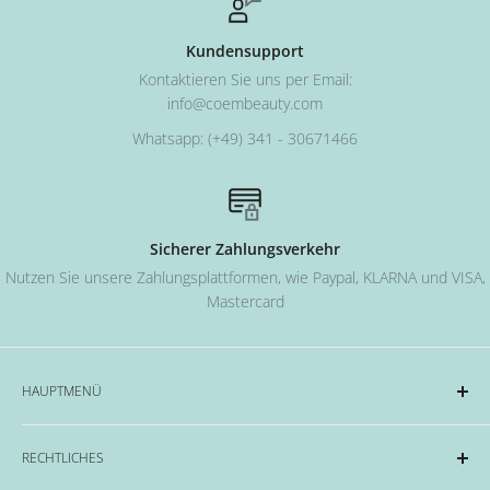
Kundensupport
Kontaktieren Sie uns per Email:
info@coembeauty.com
Whatsapp: (+49) 341 - 30671466
Sicherer Zahlungsverkehr
Nutzen Sie unsere Zahlungsplattformen, wie Paypal, KLARNA und VISA,
Mastercard
HAUPTMENÜ
Acryl und Dipping-System
RECHTLICHES
Hard Gel Serien