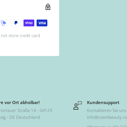
not store credit card
e vor Ort abholbar!
Kundensupport
hortauer Straße 14 - 04129
Kontaktieren Sie uns 
pzig - DE Deutschland
info@coembeauty.c
Whatsapp: (+49) 341