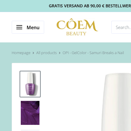
GRATIS VERSAND AB 90,00 € BESTELLWERT 
Menu
Homepage
All products
OPI - GelColor - Samuri Breaks a Nail