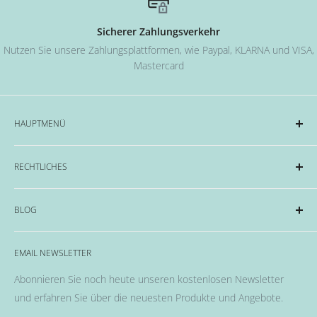
Sicherer Zahlungsverkehr
Nutzen Sie unsere Zahlungsplattformen, wie Paypal, KLARNA und VISA,
Mastercard
HAUPTMENÜ
Acryl und Dipping-System
RECHTLICHES
Hard Gel Serien
CND™
Impressum
BLOG
OPI
Datenschutzerklärung
EMME Farben
Widerrufsrecht & Widerrufsformular
Alles rund um das Thema Nägel, Nail Art und Co.
Flüssigkeiten & Versiegelung
EMAIL NEWSLETTER
Allgemeine Geschäftsbedingungen
Pinsel
Abonnieren Sie noch heute unseren kostenlosen Newsletter
Nail Art
und erfahren Sie über die neuesten Produkte und Angebote.
Fräser, Lampen & Aufsätze / Nail Bits