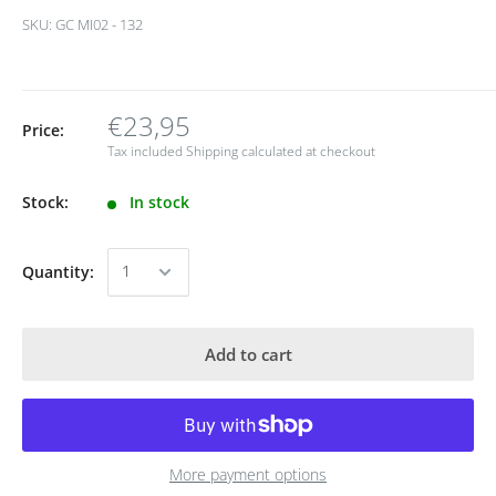
SKU:
GC MI02 - 132
€23,95
Price:
Tax included
Shipping calculated
at checkout
Stock:
In stock
Quantity:
Add to cart
More payment options