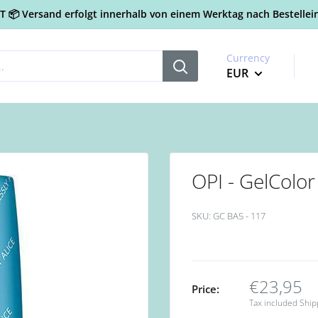
📦 Versand erfolgt innerhalb von einem Werktag nach Bestellein
Currency
EUR
OPI - GelColor 
SKU:
GC BA5 - 117
€23,95
Price:
Tax included
Ship