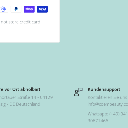
not store credit card
e vor Ort abholbar!
Kundensupport
hortauer Straße 14 - 04129
Kontaktieren Sie uns 
pzig - DE Deutschland
info@coembeauty.c
Whatsapp: (+49) 341
30671466