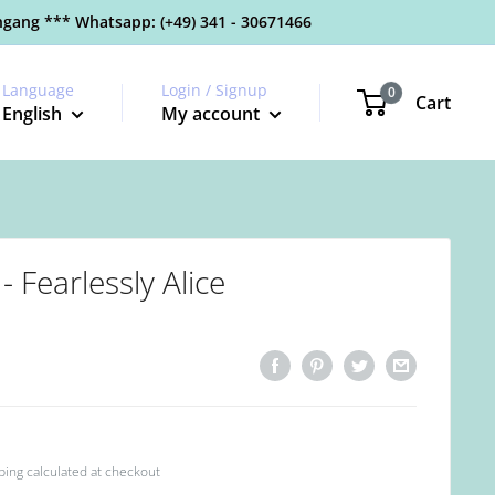
gang *** Whatsapp: (+49) 341 - 30671466
Language
Login / Signup
0
Cart
English
My account
- Fearlessly Alice
ping calculated
at checkout