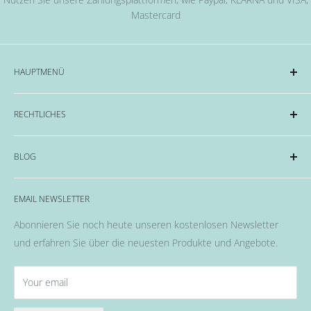
Mastercard
HAUPTMENÜ
Acryl und Dipping-System
RECHTLICHES
Hard Gel Serien
CND™
Impressum
BLOG
OPI
Datenschutzerklärung
EMME Farben
Widerrufsrecht & Widerrufsformular
Alles rund um das Thema Nägel, Nail Art und Co.
Flüssigkeiten & Versiegelung
EMAIL NEWSLETTER
Allgemeine Geschäftsbedingungen
Pinsel
Abonnieren Sie noch heute unseren kostenlosen Newsletter
Nail Art
und erfahren Sie über die neuesten Produkte und Angebote.
Fräser, Lampen & Aufsätze / Nail Bits
Wellness Pflege, Hand & Body Lotions
Your email
Zubehör & Hilfsmittel