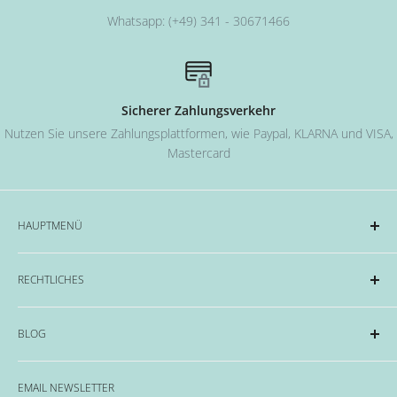
Whatsapp: (+49) 341 - 30671466
Sicherer Zahlungsverkehr
Nutzen Sie unsere Zahlungsplattformen, wie Paypal, KLARNA und VISA,
Mastercard
HAUPTMENÜ
Acryl und Dipping-System
RECHTLICHES
Hard Gel Serien
CND™
Impressum
BLOG
OPI
Datenschutzerklärung
EMME Farben
Widerrufsrecht & Widerrufsformular
Alles rund um das Thema Nägel, Nail Art und Co.
Flüssigkeiten & Versiegelung
EMAIL NEWSLETTER
Allgemeine Geschäftsbedingungen