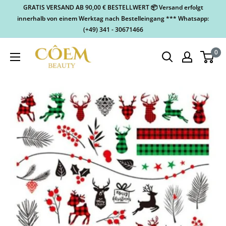
GRATIS VERSAND AB 90,00 € BESTELLWERT 📦 Versand erfolgt
innerhalb von einem Werktag nach Bestelleingang *** Whatsapp:
(+49) 341 - 30671466
0