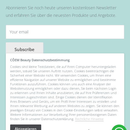
Pinsel
Abonnieren Sie noch heute unseren kostenlosen Newsletter
Nail Art
und erfahren Sie über die neuesten Produkte und Angebote.
Fräser, Lampen & Aufsätze / Nail Bits
Wellness Pflege, Hand & Body Lotions
Your email
Zubehör & Hilfsmittel
Angebot der Woche
Subscribe
CÔEM Beauty Datenschutzbestimmung
Cookies sind kleine Textdateien, die auf Ihren Computer heruntergeladen
werden, sobald Sie unseren Auftritt nutzen. Cookies beeinträchtigen die
Follow Us
Sicherheit einer Website nicht. Wir verwenden Cookies, um Ihnen eine
effiziente Navigation auf unserer Website zu ermöglichen und bestimmte
Funktionen auszuführen. Cookies können uns auch eine Analyser der
Websitenutzung ermöglichen oder dazu dienen, Sie beim nächsten Login
zu erkennen und Ihnen Inhalte anzubieten, die auf Ihre Präferenzen und
Interessen zugeschnitten sind. Einige Cookies dienen der Identifikation
We Accept
ihres Browsers und Geräts, um ein Profil Ihrer Interessen zu erstellen und
Ihnen relevante Werbung auf anderen Websites zu zeigen. Sie können den
jeweiligen Einsatz von Cookies in den Cookie-Einstellungen selbst verwalten.
Weitere Informationen zur Verarbeitung Ihrer personenbezogenen Daten
finden Sie in unserer Datenschutzerklärung.
Rechtliche Hinweise
Aktzeptieren