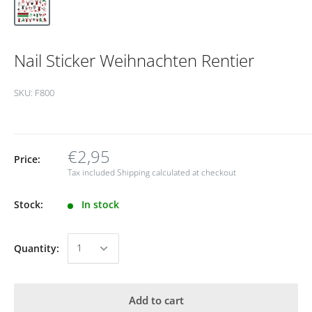
Nail Sticker Weihnachten Rentier
SKU:
F800
€2,95
Price:
Tax included
Shipping calculated
at checkout
Stock:
In stock
Quantity:
Add to cart