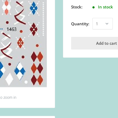
Stock:
In stock
Quantity:
Add to cart
to zoom in