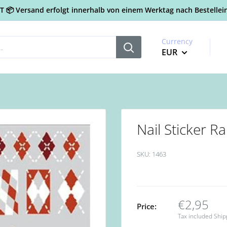
📦 Versand erfolgt innerhalb von einem Werktag nach Bestellein
Currency
EUR
Nail Sticker R
SKU:
1463
€2,95
Price:
Tax included
Ship