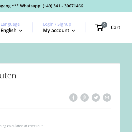
gang *** Whatsapp: (+49) 341 - 30671466
Language
Login / Signup
0
Cart
English
My account
auten
ping calculated
at checkout