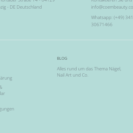
pzig - DE Deutschland
info@coembeauty.c
Whatsapp: (+49) 341
30671466
BLOG
Alles rund um das Thema Nägel,
Nail Art und Co.
lärung
 &
lar
ngungen