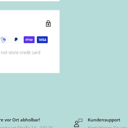
not store credit card
e vor Ort abholbar!
Kundensupport
hortauer Straße 14 - 04129
Kontaktieren Sie uns 