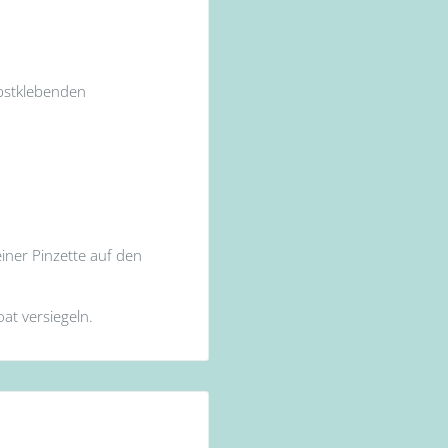
lbstklebenden
iner Pinzette auf den
at versiegeln.