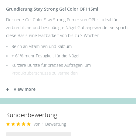
Grundierung Stay Strong Gel Color OPI 15ml
Der neue Gel Color Stay Strong Primer von OPI ist ideal für
zerbrechliche und beschädigte Nägel Gut angewendet verspricht
diese Basis eine Haltbarkeit von bis zu 3 Wochen
Reich an Vitaminen und Kalzium
+ 61% mehr Festigkeit für die Nägel
Kürzere Bürste für präzises Auftragen, um
Produktüberschüsse zu vermeiden
View more
Anwendung
: Befolgen Sie das Protokoll zur Nagelvorbereitung
vor GelColor von OPI, um einen guten Halt zu gewährleisten
Tragen Sie eine Schicht Bond-Aid pH Balancer auf Schütteln Sie
Kundenbewertung
die GelColor Base kräftig und tragen Sie eine dünne,
von 1 Bewertung
gleichmäßige Schicht auf Säumen Sie die freien Kanten und
härten Sie sie 30 Sekunden lang unter der LED Dual Cure-Lampe