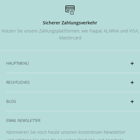
Sicherer Zahlungsverkehr
Nutzen Sie unsere Zahlungsplattformen, wie Paypal, KLARNA und VISA,
Mastercard
HAUPTMENÜ
Acryl und Dipping-System
RECHTLICHES
Hard Gel Serien
CND™
Impressum
BLOG
OPI
Datenschutzerklärung
EMME Farben
Widerrufsrecht & Widerrufsformular
Alles rund um das Thema Nägel, Nail Art und Co.
Flüssigkeiten & Versiegelung
EMAIL NEWSLETTER
Allgemeine Geschäftsbedingungen
Pinsel
Abonnieren Sie noch heute unseren kostenlosen Newsletter
Nail Art