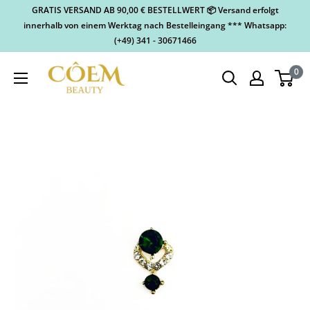
GRATIS VERSAND AB 90,00 € BESTELLWERT 📦 Versand erfolgt
innerhalb von einem Werktag nach Bestelleingang *** Whatsapp:
(+49) 341 - 30671466
0