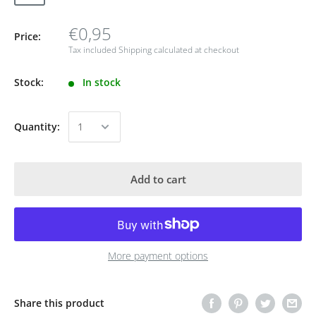
€0,95
Price:
Tax included
Shipping calculated
at checkout
Stock:
In stock
Quantity:
Add to cart
More payment options
Share this product