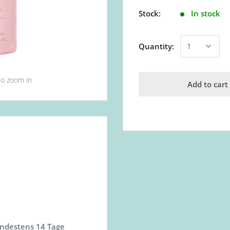
Stock:
In stock
Quantity:
to zoom in
Add to cart
indestens 14 Tage