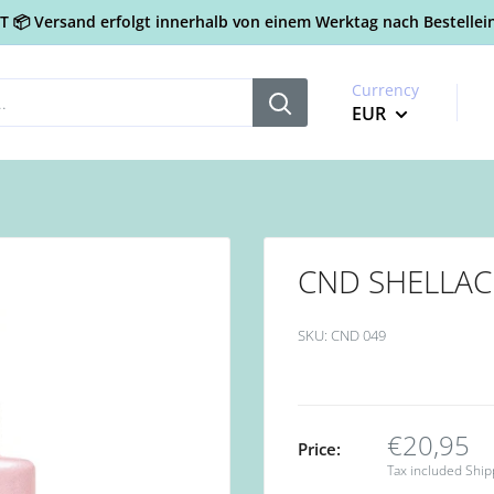
📦 Versand erfolgt innerhalb von einem Werktag nach Bestellein
Currency
EUR
CND SHELLAC G
SKU:
CND 049
€20,95
Price:
Tax included
Ship