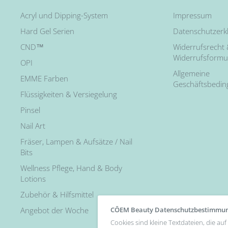
Acryl und Dipping-System
Impressum
Hard Gel Serien
Datenschutzerk
CND™
Widerrufsrecht
Widerrufsformu
OPI
Allgemeine
EMME Farben
Geschäftsbedi
Flüssigkeiten & Versiegelung
Pinsel
Nail Art
Fräser, Lampen & Aufsätze / Nail
Bits
Wellness Pflege, Hand & Body
Lotions
Zubehör & Hilfsmittel
CÔEM Beauty Datenschutzbestimmu
Angebot der Woche
Cookies sind kleine Textdateien, die a