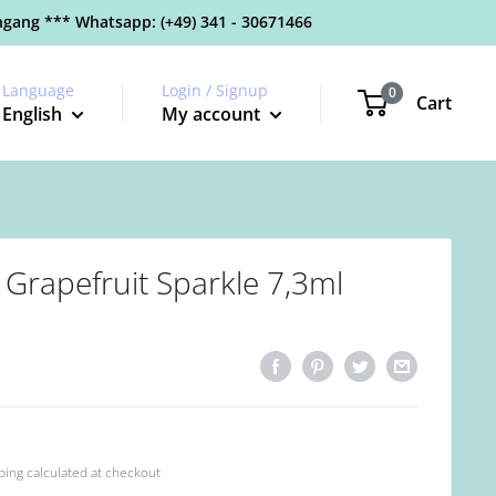
gang *** Whatsapp: (+49) 341 - 30671466
Language
Login / Signup
0
Cart
English
My account
rapefruit Sparkle 7,3ml
ping calculated
at checkout