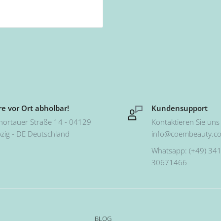
ufzutragen ist und dass
 Minute in der CND-
 in beiden Lampen. Mit
Coats die
llten Sie KEINEN
lt und deshalb den
e vor Ort abholbar!
Kundensupport
hortauer Straße 14 - 04129
Kontaktieren Sie uns 
mpe oder CND™ LED-
pzig - DE Deutschland
info@coembeauty.c
erreichen soll.
Whatsapp: (+49) 341
30671466
BLOG