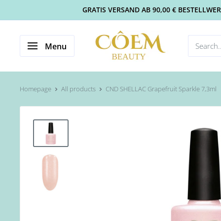
GRATIS VERSAND AB 90,00 € BESTELLWERT 
Menu
Homepage
All products
CND SHELLAC Grapefruit Sparkle 7,3ml