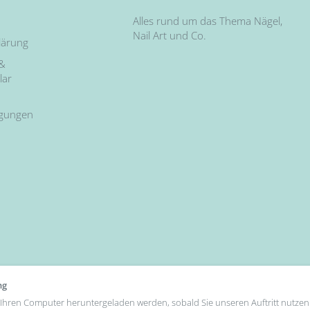
Alles rund um das Thema Nägel,
Nail Art und Co.
lärung
 &
lar
ngungen
ng
uf Ihren Computer heruntergeladen werden, sobald Sie unseren Auftritt nutzen