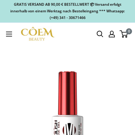
GRATIS VERSAND AB 90,00 € BESTELLWERT 📦 Versand erfolgt
innerhalb von einem Werktag nach Bestelleingang *** Whatsapp:
(+49) 341 - 30671466
0