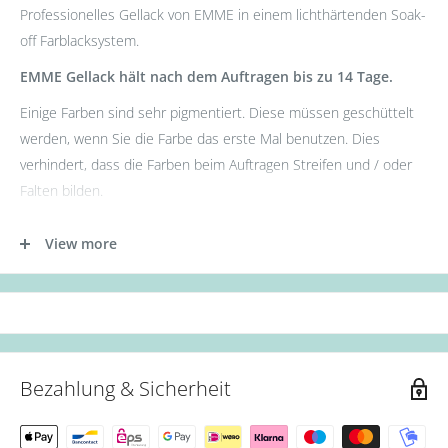
Professionelles Gellack von EMME in einem lichthärtenden Soak-
off Farblacksystem.
EMME Gellack hält nach dem Auftragen bis zu 14 Tage.
Einige Farben sind sehr pigmentiert. Diese müssen geschüttelt
werden, wenn Sie die Farbe das erste Mal benutzen. Dies
verhindert, dass die Farben beim Auftragen Streifen und / oder
Falten bilden.
- Tragen Sie zunächst die Base Gel Schicht auf.
View more
- Tragen Sie nun die erste Schicht des Gellacks auf. (Aushärtung:
36W UV Lampe für 60s oder 12W LED Lampe für 30s.)
- Als nächstes die zweite Schicht des Gellacks auftragen.
(Aushärtung: 36W UV Lampe für 90s oder 12W LED Lampe für
60s.)
Bezahlung & Sicherheit
- Zum Schluss mit Top Coat abschließen. (Aushärtung: 36W UV
Lampe für 90s oder 12W LED Lampe für 60s.)