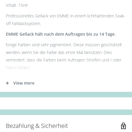
Inhalt: 15ml
Professionelles Gellack von EMME in einem lichthärtenden Soak-
off Farblacksystem.
EMME Gellack hält nach dem Auftragen bis zu 14 Tage.
Einige Farben sind sehr pigmentiert. Diese müssen geschüttelt
werden, wenn Sie die Farbe das erste Mal benutzen. Dies
verhindert, dass die Farben beim Auftragen Streifen und / oder
Falten bilden.
- Tragen Sie zunächst die Base Gel Schicht auf.
View more
- Tragen Sie nun die erste Schicht des Gellacks auf. (Aushärtung:
36W UV Lampe für 60s oder 12W LED Lampe für 30s.)
- Als nächstes die zweite Schicht des Gellacks auftragen.
(Aushärtung: 36W UV Lampe für 90s oder 12W LED Lampe für
60s.)
Bezahlung & Sicherheit