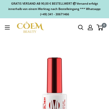
GRATIS VERSAND AB 90,00 € BESTELLWERT 📦 Versand erfolgt
innerhalb von einem Werktag nach Bestelleingang *** Whatsapp:
(+49) 341 - 30671466
0