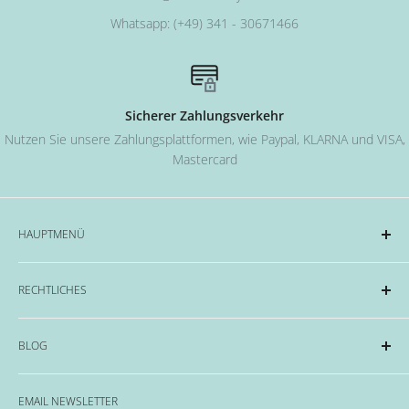
Whatsapp: (+49) 341 - 30671466
Sicherer Zahlungsverkehr
Nutzen Sie unsere Zahlungsplattformen, wie Paypal, KLARNA und VISA,
Mastercard
HAUPTMENÜ
Acryl und Dipping-System
RECHTLICHES
Hard Gel Serien
CND™
Impressum
BLOG
OPI
Datenschutzerklärung
EMME Farben
Widerrufsrecht & Widerrufsformular
Alles rund um das Thema Nägel, Nail Art und Co.
Flüssigkeiten & Versiegelung
EMAIL NEWSLETTER
Allgemeine Geschäftsbedingungen