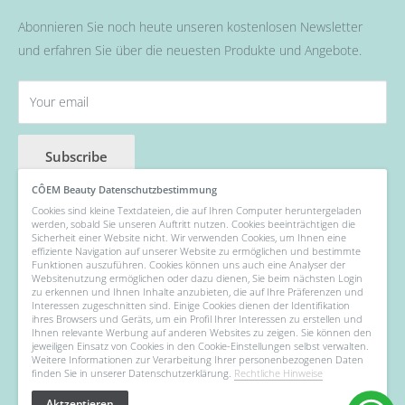
Pinsel
Abonnieren Sie noch heute unseren kostenlosen Newsletter
Nail Art
und erfahren Sie über die neuesten Produkte und Angebote.
Fräser, Lampen & Aufsätze / Nail Bits
Wellness Pflege, Hand & Body Lotions
Your email
Zubehör & Hilfsmittel
Angebot der Woche
Subscribe
CÔEM Beauty Datenschutzbestimmung
Cookies sind kleine Textdateien, die auf Ihren Computer heruntergeladen
werden, sobald Sie unseren Auftritt nutzen. Cookies beeinträchtigen die
Follow Us
Sicherheit einer Website nicht. Wir verwenden Cookies, um Ihnen eine
effiziente Navigation auf unserer Website zu ermöglichen und bestimmte
Funktionen auszuführen. Cookies können uns auch eine Analyser der
Websitenutzung ermöglichen oder dazu dienen, Sie beim nächsten Login
zu erkennen und Ihnen Inhalte anzubieten, die auf Ihre Präferenzen und
Interessen zugeschnitten sind. Einige Cookies dienen der Identifikation
We Accept
ihres Browsers und Geräts, um ein Profil Ihrer Interessen zu erstellen und
Ihnen relevante Werbung auf anderen Websites zu zeigen. Sie können den
jeweiligen Einsatz von Cookies in den Cookie-Einstellungen selbst verwalten.
Weitere Informationen zur Verarbeitung Ihrer personenbezogenen Daten
finden Sie in unserer Datenschutzerklärung.
Rechtliche Hinweise
Aktzeptieren