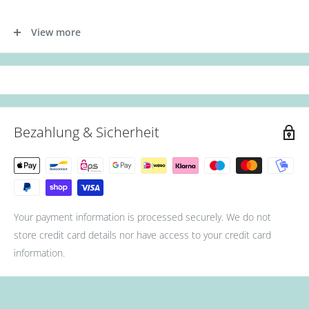
- Tragen Sie zunächst die Base Gel Schicht auf.
View more
- Tragen Sie nun die erste Schicht des Gellacks auf. (Aushärtung:
36W UV Lampe für 60s oder 12W LED Lampe für 30s.)
- Als nächstes die zweite Schicht des Gellacks auftragen.
(Aushärtung: 36W UV Lampe für 90s oder 12W LED Lampe für
60s.)
Bezahlung & Sicherheit
- Zum Schluss mit Top Coat abschließen. (Aushärtung: 36W UV
Lampe für 90s oder 12W LED Lampe für 60s.)
Your payment information is processed securely. We do not
store credit card details nor have access to your credit card
information.