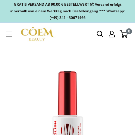
GRATIS VERSAND AB 90,00 € BESTELLWERT 📦 Versand erfolgt
innerhalb von einem Werktag nach Bestelleingang *** Whatsapp:
(+49) 341 - 30671466
0