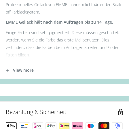
Professionelles Gellack von EMME in einem lichthärtenden Soak-
off Farblacksystem.
EMME Gellack hält nach dem Auftragen bis zu 14 Tage.
Einige Farben sind sehr pigmentiert. Diese müssen geschüttelt
werden, wenn Sie die Farbe das erste Mal benutzen. Dies
verhindert, dass die Farben beim Auftragen Streifen und / oder
Falten bilden.
- Tragen Sie zunächst die Base Gel Schicht auf.
View more
- Tragen Sie nun die erste Schicht des Gellacks auf. (Aushärtung:
36W UV Lampe für 60s oder 12W LED Lampe für 30s.)
- Als nächstes die zweite Schicht des Gellacks auftragen.
(Aushärtung: 36W UV Lampe für 90s oder 12W LED Lampe für
60s.)
Bezahlung & Sicherheit
- Zum Schluss mit Top Coat abschließen. (Aushärtung: 36W UV
Lampe für 90s oder 12W LED Lampe für 60s.)