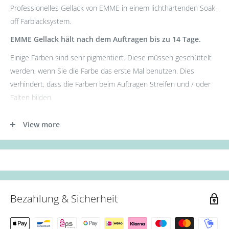
Professionelles Gellack von EMME in einem lichthärtenden Soak-
off Farblacksystem.
EMME Gellack hält nach dem Auftragen bis zu 14 Tage.
Einige Farben sind sehr pigmentiert. Diese müssen geschüttelt
werden, wenn Sie die Farbe das erste Mal benutzen. Dies
verhindert, dass die Farben beim Auftragen Streifen und / oder
Falten bilden.
- Tragen Sie zunächst die Base Gel Schicht auf.
View more
- Tragen Sie nun die erste Schicht des Gellacks auf. (Aushärtung:
36W UV Lampe für 60s oder 12W LED Lampe für 30s.)
- Als nächstes die zweite Schicht des Gellacks auftragen.
(Aushärtung: 36W UV Lampe für 90s oder 12W LED Lampe für
60s.)
Bezahlung & Sicherheit
- Zum Schluss mit Top Coat abschließen. (Aushärtung: 36W UV
Lampe für 90s oder 12W LED Lampe für 60s.)