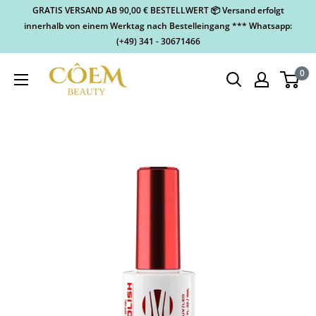
GRATIS VERSAND AB 90,00 € BESTELLWERT 📦 Versand erfolgt
innerhalb von einem Werktag nach Bestelleingang *** Whatsapp:
(+49) 341 - 30671466
0