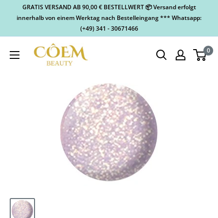
GRATIS VERSAND AB 90,00 € BESTELLWERT 📦 Versand erfolgt
innerhalb von einem Werktag nach Bestelleingang *** Whatsapp:
(+49) 341 - 30671466
0