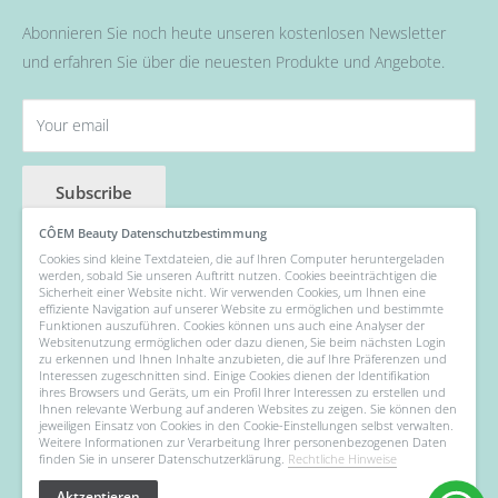
Pinsel
Abonnieren Sie noch heute unseren kostenlosen Newsletter
Nail Art
und erfahren Sie über die neuesten Produkte und Angebote.
Fräser, Lampen & Aufsätze / Nail Bits
Wellness Pflege, Hand & Body Lotions
Your email
Zubehör & Hilfsmittel
Angebot der Woche
Subscribe
CÔEM Beauty Datenschutzbestimmung
Cookies sind kleine Textdateien, die auf Ihren Computer heruntergeladen
werden, sobald Sie unseren Auftritt nutzen. Cookies beeinträchtigen die
Follow Us
Sicherheit einer Website nicht. Wir verwenden Cookies, um Ihnen eine
effiziente Navigation auf unserer Website zu ermöglichen und bestimmte
Funktionen auszuführen. Cookies können uns auch eine Analyser der
Websitenutzung ermöglichen oder dazu dienen, Sie beim nächsten Login
zu erkennen und Ihnen Inhalte anzubieten, die auf Ihre Präferenzen und
Interessen zugeschnitten sind. Einige Cookies dienen der Identifikation
We Accept
ihres Browsers und Geräts, um ein Profil Ihrer Interessen zu erstellen und
Ihnen relevante Werbung auf anderen Websites zu zeigen. Sie können den
jeweiligen Einsatz von Cookies in den Cookie-Einstellungen selbst verwalten.
Weitere Informationen zur Verarbeitung Ihrer personenbezogenen Daten
finden Sie in unserer Datenschutzerklärung.
Rechtliche Hinweise
Aktzeptieren