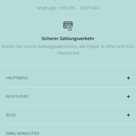
Whatsapp: (+49) 341 - 30671466
Sicherer Zahlungsverkehr
Nutzen Sie unsere Zahlungsplattformen, wie Paypal, KLARNA und VISA,
Mastercard
HAUPTMENÜ
Acryl und Dipping-System
RECHTLICHES
Hard Gel Serien
CND™
Impressum
BLOG
OPI
Datenschutzerklärung
EMME Farben
Widerrufsrecht & Widerrufsformular
Alles rund um das Thema Nägel, Nail Art und Co.
Flüssigkeiten & Versiegelung
EMAIL NEWSLETTER
Allgemeine Geschäftsbedingungen