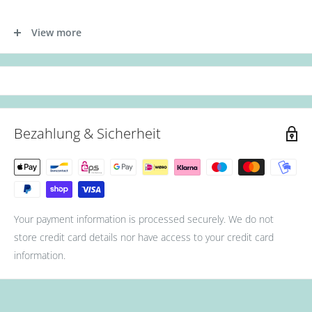
- Tragen Sie zunächst die Base Gel Schicht auf.
View more
- Tragen Sie nun die erste Schicht des Gellacks auf. (Aushärtung:
36W UV Lampe für 60s oder 12W LED Lampe für 30s.)
- Als nächstes die zweite Schicht des Gellacks auftragen.
(Aushärtung: 36W UV Lampe für 90s oder 12W LED Lampe für
60s.)
Bezahlung & Sicherheit
- Zum Schluss mit Top Coat abschließen. (Aushärtung: 36W UV
Lampe für 90s oder 12W LED Lampe für 60s.)
Your payment information is processed securely. We do not
store credit card details nor have access to your credit card
information.