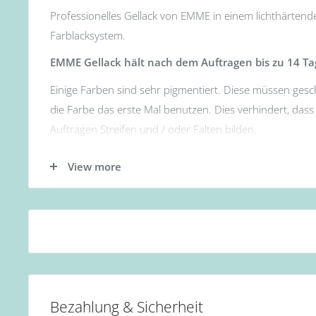
Professionelles Gellack von EMME in einem lichthärtend
Farblacksystem.
EMME Gellack hält nach dem Auftragen bis zu 14 Ta
Einige Farben sind sehr pigmentiert. Diese müssen gesc
die Farbe das erste Mal benutzen. Dies verhindert, das
Auftragen Streifen und / oder Falten bilden.
- Tragen Sie zunächst die Base Gel Schicht auf.
View more
- Tragen Sie nun die erste Schicht des Gellacks auf. (
für 60s oder 12W LED Lampe für 30s.)
- Als nächstes die zweite Schicht des Gellacks auftrage
Lampe für 90s oder 12W LED Lampe für 60s.)
- Zum Schluss mit Top Coat abschließen. (Aushärtung:
oder 12W LED Lampe für 60s.)
Bezahlung & Sicherheit