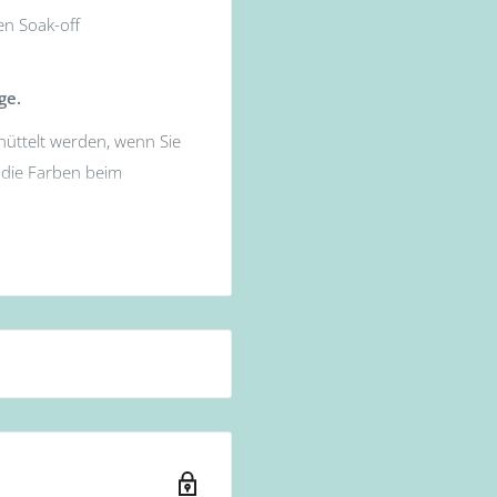
en Soak-off
ge.
hüttelt werden, wenn Sie
s die Farben beim
Aushärtung: 36W UV Lampe
n. (Aushärtung: 36W UV
 36W UV Lampe für 90s