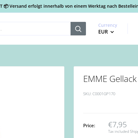
📦 Versand erfolgt innerhalb von einem Werktag nach Bestellein
Currency
EUR
EMME Gellack
SKU:
C0001GP170
€7,95
Price:
Tax included
Ship