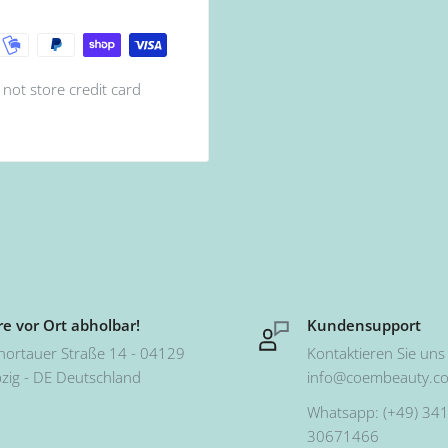
not store credit card
e vor Ort abholbar!
Kundensupport
hortauer Straße 14 - 04129
Kontaktieren Sie uns 
pzig - DE Deutschland
info@coembeauty.c
Whatsapp: (+49) 341
30671466