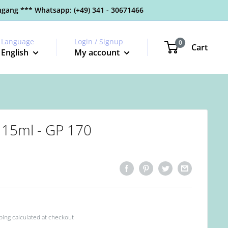
gang *** Whatsapp: (+49) 341 - 30671466
Language
Login / Signup
0
Cart
English
My account
 15ml - GP 170
ping calculated
at checkout