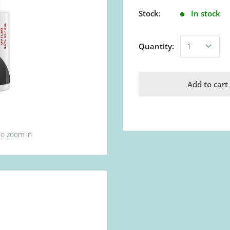
Stock:
In stock
Quantity:
Add to cart
to zoom in