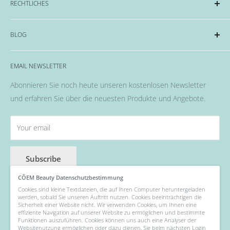
RECHTLICHES
Hard Gel Serien
CND™
Impressum
BLOG
OPI
Datenschutzerklärung
EMME Farben
Widerrufsrecht & Widerrufsformular
Alles rund um das Thema Nägel, Nail Art und Co.
Flüssigkeiten & Versiegelung
EMAIL NEWSLETTER
Allgemeine Geschäftsbedingungen
Pinsel
Abonnieren Sie noch heute unseren kostenlosen Newsletter
Nail Art
und erfahren Sie über die neuesten Produkte und Angebote.
Fräser, Lampen & Aufsätze / Nail Bits
Wellness Pflege, Hand & Body Lotions
Your email
Zubehör & Hilfsmittel
Angebot der Woche
Subscribe
CÔEM Beauty Datenschutzbestimmung
Cookies sind kleine Textdateien, die auf Ihren Computer heruntergeladen
werden, sobald Sie unseren Auftritt nutzen. Cookies beeinträchtigen die
Follow Us
Sicherheit einer Website nicht. Wir verwenden Cookies, um Ihnen eine
effiziente Navigation auf unserer Website zu ermöglichen und bestimmte
Funktionen auszuführen. Cookies können uns auch eine Analyser der
Websitenutzung ermöglichen oder dazu dienen, Sie beim nächsten Login