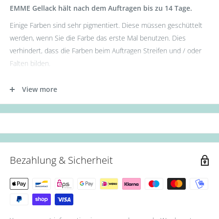
EMME Gellack hält nach dem Auftragen bis zu 14 Tage.
Einige Farben sind sehr pigmentiert. Diese müssen geschüttelt
werden, wenn Sie die Farbe das erste Mal benutzen. Dies
verhindert, dass die Farben beim Auftragen Streifen und / oder
Falten bilden.
- Tragen Sie zunächst die Base Gel Schicht auf.
View more
- Tragen Sie nun die erste Schicht des Gellacks auf. (Aushärtung:
36W UV Lampe für 60s oder 12W LED Lampe für 30s.)
- Als nächstes die zweite Schicht des Gellacks auftragen.
(Aushärtung: 36W UV Lampe für 90s oder 12W LED Lampe für
60s.)
Bezahlung & Sicherheit
- Zum Schluss mit Top Coat abschließen. (Aushärtung: 36W UV
Lampe für 90s oder 12W LED Lampe für 60s.)