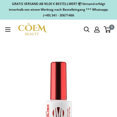
GRATIS VERSAND AB 90,00 € BESTELLWERT 📦 Versand erfolgt
innerhalb von einem Werktag nach Bestelleingang *** Whatsapp:
(+49) 341 - 30671466
0