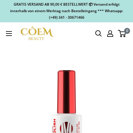
GRATIS VERSAND AB 90,00 € BESTELLWERT 📦 Versand erfolgt
innerhalb von einem Werktag nach Bestelleingang *** Whatsapp:
(+49) 341 - 30671466
0