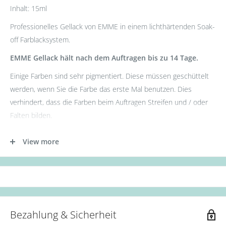
Inhalt: 15ml
Professionelles Gellack von EMME in einem lichthärtenden Soak-
off Farblacksystem.
EMME Gellack hält nach dem Auftragen bis zu 14 Tage.
Einige Farben sind sehr pigmentiert. Diese müssen geschüttelt
werden, wenn Sie die Farbe das erste Mal benutzen. Dies
verhindert, dass die Farben beim Auftragen Streifen und / oder
Falten bilden.
- Tragen Sie zunächst die Base Gel Schicht auf.
View more
- Tragen Sie nun die erste Schicht des Gellacks auf. (Aushärtung:
36W UV Lampe für 60s oder 12W LED Lampe für 30s.)
- Als nächstes die zweite Schicht des Gellacks auftragen.
(Aushärtung: 36W UV Lampe für 90s oder 12W LED Lampe für
60s.)
Bezahlung & Sicherheit