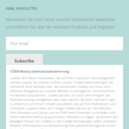
Widerrufsrecht & Widerrufsformular
Alles rund um das Thema Nägel, Nail Art und Co.
Flüssigkeiten & Versiegelung
EMAIL NEWSLETTER
Allgemeine Geschäftsbedingungen
Pinsel
Abonnieren Sie noch heute unseren kostenlosen Newsletter
Nail Art
und erfahren Sie über die neuesten Produkte und Angebote.
Fräser, Lampen & Aufsätze / Nail Bits
Wellness Pflege, Hand & Body Lotions
Your email
Zubehör & Hilfsmittel
Angebot der Woche
Subscribe
CÔEM Beauty Datenschutzbestimmung
Cookies sind kleine Textdateien, die auf Ihren Computer heruntergeladen
werden, sobald Sie unseren Auftritt nutzen. Cookies beeinträchtigen die
Follow Us
Sicherheit einer Website nicht. Wir verwenden Cookies, um Ihnen eine
effiziente Navigation auf unserer Website zu ermöglichen und bestimmte
Funktionen auszuführen. Cookies können uns auch eine Analyser der
Websitenutzung ermöglichen oder dazu dienen, Sie beim nächsten Login
zu erkennen und Ihnen Inhalte anzubieten, die auf Ihre Präferenzen und
Interessen zugeschnitten sind. Einige Cookies dienen der Identifikation
We Accept
ihres Browsers und Geräts, um ein Profil Ihrer Interessen zu erstellen und
Ihnen relevante Werbung auf anderen Websites zu zeigen. Sie können den
jeweiligen Einsatz von Cookies in den Cookie-Einstellungen selbst verwalten.
Weitere Informationen zur Verarbeitung Ihrer personenbezogenen Daten