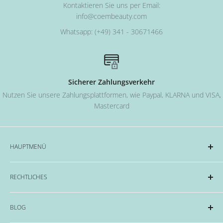
Kontaktieren Sie uns per Email:
info@coembeauty.com
Whatsapp: (+49) 341 - 30671466
Sicherer Zahlungsverkehr
Nutzen Sie unsere Zahlungsplattformen, wie Paypal, KLARNA und VISA,
Mastercard
HAUPTMENÜ
Acryl und Dipping-System
RECHTLICHES
Hard Gel Serien
CND™
Impressum
BLOG
OPI
Datenschutzerklärung
EMME Farben