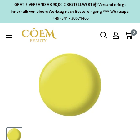
GRATIS VERSAND AB 90,00 € BESTELLWERT 📦 Versand erfolgt
innerhalb von einem Werktag nach Bestelleingang *** Whatsapp:
(+49) 341 - 30671466
0