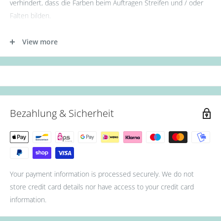
verhindert, dass die Farben beim Auftragen Streifen und / oder
Falten bilden.
- Tragen Sie zunächst die Base Gel Schicht auf.
View more
- Tragen Sie nun die erste Schicht des Gellacks auf. (Aushärtung:
36W UV Lampe für 60s oder 12W LED Lampe für 30s.)
- Als nächstes die zweite Schicht des Gellacks auftragen.
(Aushärtung: 36W UV Lampe für 90s oder 12W LED Lampe für
60s.)
Bezahlung & Sicherheit
- Zum Schluss mit Top Coat abschließen. (Aushärtung: 36W UV
Lampe für 90s oder 12W LED Lampe für 60s.)
Your payment information is processed securely. We do not
store credit card details nor have access to your credit card
information.