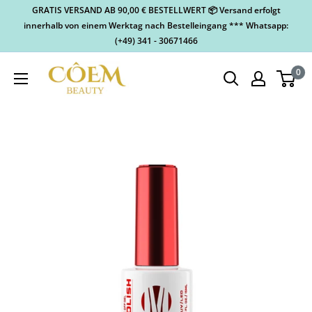
GRATIS VERSAND AB 90,00 € BESTELLWERT 📦 Versand erfolgt
innerhalb von einem Werktag nach Bestelleingang *** Whatsapp:
(+49) 341 - 30671466
0