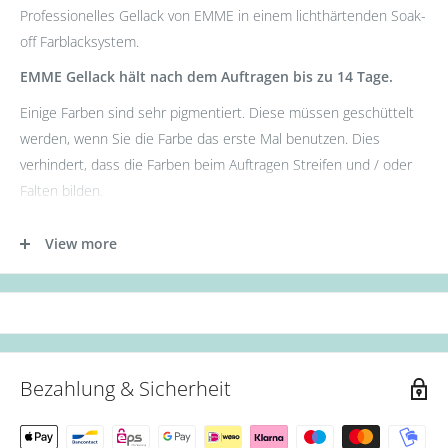
Professionelles Gellack von EMME in einem lichthärtenden Soak-
off Farblacksystem.
EMME Gellack hält nach dem Auftragen bis zu 14 Tage.
Einige Farben sind sehr pigmentiert. Diese müssen geschüttelt
werden, wenn Sie die Farbe das erste Mal benutzen. Dies
verhindert, dass die Farben beim Auftragen Streifen und / oder
Falten bilden.
- Tragen Sie zunächst die Base Gel Schicht auf.
View more
- Tragen Sie nun die erste Schicht des Gellacks auf. (Aushärtung:
36W UV Lampe für 60s oder 12W LED Lampe für 30s.)
- Als nächstes die zweite Schicht des Gellacks auftragen.
(Aushärtung: 36W UV Lampe für 90s oder 12W LED Lampe für
60s.)
Bezahlung & Sicherheit
- Zum Schluss mit Top Coat abschließen. (Aushärtung: 36W UV
Lampe für 90s oder 12W LED Lampe für 60s.)