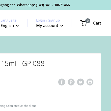
gang *** Whatsapp: (+49) 341 - 30671466
Language
Login / Signup
0
Cart
English
My account
 15ml - GP 088
ping calculated
at checkout