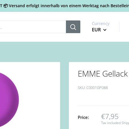
📦 Versand erfolgt innerhalb von einem Werktag nach Bestellein
Currency
EUR
EMME Gellack
SKU:
C0001GP088
€7,95
Price:
Tax included
Ship