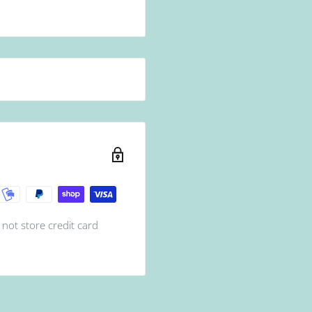
Aushärtung: 36W UV Lampe
n. (Aushärtung: 36W UV
 36W UV Lampe für 90s
not store credit card