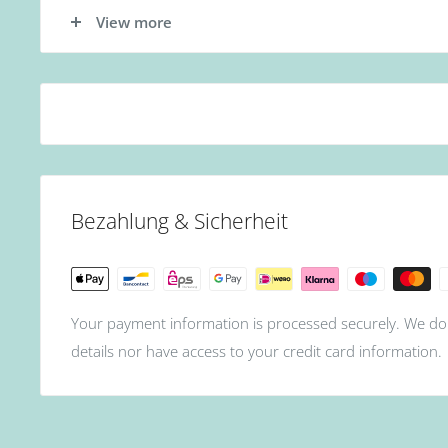
- Tragen Sie zunächst die Base Gel Schicht auf.
View more
- Tragen Sie nun die erste Schicht des Gellacks auf. (
für 60s oder 12W LED Lampe für 30s.)
- Als nächstes die zweite Schicht des Gellacks auftrage
Lampe für 90s oder 12W LED Lampe für 60s.)
- Zum Schluss mit Top Coat abschließen. (Aushärtung:
oder 12W LED Lampe für 60s.)
Bezahlung & Sicherheit
Your payment information is processed securely. We do 
details nor have access to your credit card information.