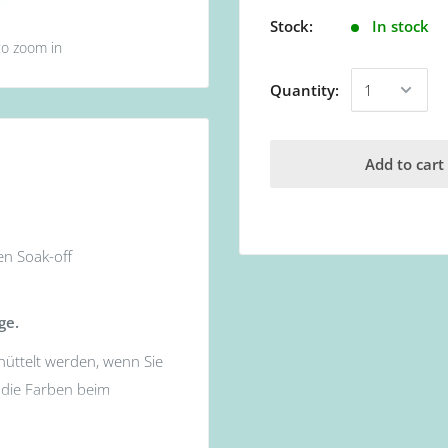
Stock:
In stock
to zoom in
Quantity:
Add to cart
en Soak-off
ge.
hüttelt werden, wenn Sie
s die Farben beim