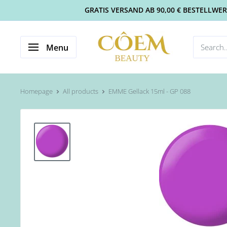
GRATIS VERSAND AB 90,00 € BESTELLWERT 
Menu
Homepage
All products
EMME Gellack 15ml - GP 088