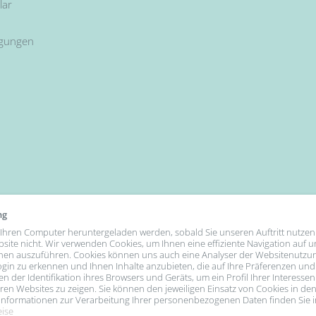
lar
ngungen
ng
uf Ihren Computer heruntergeladen werden, sobald Sie unseren Auftritt nutzen
bsite nicht. Wir verwenden Cookies, um Ihnen eine effiziente Navigation auf 
nen auszuführen. Cookies können uns auch eine Analyser der Websitenutzu
gin zu erkennen und Ihnen Inhalte anzubieten, die auf Ihre Präferenzen und
n der Identifikation ihres Browsers und Geräts, um ein Profil Ihrer Interessen
We Accept
n Websites zu zeigen. Sie können den jeweiligen Einsatz von Cookies in den
e Informationen zur Verarbeitung Ihrer personenbezogenen Daten finden Sie 
eise