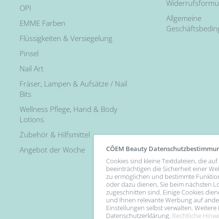
Widerrufsformu
OPI
Allgemeine
EMME Farben
Geschäftsbedi
Flüssigkeiten & Versiegelung
Pinsel
Nail Art
Fräser, Lampen & Aufsätze / Nail
Bits
Wellness Pflege, Hand & Body
Lotions
Zubehör & Hilfsmittel
CÔEM Beauty Datenschutzbestimmu
Angebot der Woche
Cookies sind kleine Textdateien, die a
beeinträchtigen die Sicherheit einer We
zu ermöglichen und bestimmte Funktio
oder dazu dienen, Sie beim nächsten Lo
zugeschnitten sind. Einige Cookies diene
Follow Us
und Ihnen relevante Werbung auf andere
Einstellungen selbst verwalten. Weiter
Datenschutzerklärung.
Rechtliche Hinw