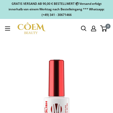
GRATIS VERSAND AB 90,00 € BESTELLWERT 📦 Versand erfolgt
innerhalb von einem Werktag nach Bestelleingang *** Whatsapp:
(+49) 341 - 30671466
0