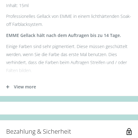
Inhalt: 15ml
Professionelles Gellack von EMME in einem lichthärtenden Soak-
off Farblacksystem.
EMME Gellack hält nach dem Auftragen bis zu 14 Tage.
Einige Farben sind sehr pigmentiert. Diese müssen geschüttelt
werden, wenn Sie die Farbe das erste Mal benutzen. Dies
verhindert, dass die Farben beim Auftragen Streifen und / oder
Falten bilden.
- Tragen Sie zunächst die Base Gel Schicht auf.
View more
- Tragen Sie nun die erste Schicht des Gellacks auf. (Aushärtung:
36W UV Lampe für 60s oder 12W LED Lampe für 30s.)
- Als nächstes die zweite Schicht des Gellacks auftragen.
(Aushärtung: 36W UV Lampe für 90s oder 12W LED Lampe für
60s.)
Bezahlung & Sicherheit