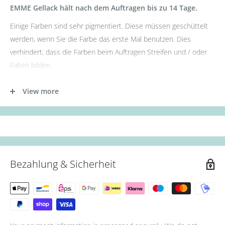
EMME Gellack hält nach dem Auftragen bis zu 14 Tage.
Einige Farben sind sehr pigmentiert. Diese müssen geschüttelt
werden, wenn Sie die Farbe das erste Mal benutzen. Dies
verhindert, dass die Farben beim Auftragen Streifen und / oder
Falten bilden.
- Tragen Sie zunächst die Base Gel Schicht auf.
View more
- Tragen Sie nun die erste Schicht des Gellacks auf. (Aushärtung:
36W UV Lampe für 60s oder 12W LED Lampe für 30s.)
- Als nächstes die zweite Schicht des Gellacks auftragen.
(Aushärtung: 36W UV Lampe für 90s oder 12W LED Lampe für
60s.)
Bezahlung & Sicherheit
- Zum Schluss mit Top Coat abschließen. (Aushärtung: 36W UV
Lampe für 90s oder 12W LED Lampe für 60s.)