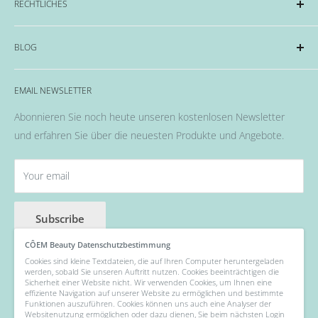
RECHTLICHES
Hard Gel Serien
CND™
Impressum
BLOG
OPI
Datenschutzerklärung
EMME Farben
Widerrufsrecht & Widerrufsformular
Alles rund um das Thema Nägel, Nail Art und Co.
Flüssigkeiten & Versiegelung
EMAIL NEWSLETTER
Allgemeine Geschäftsbedingungen
Pinsel
Abonnieren Sie noch heute unseren kostenlosen Newsletter
Nail Art
und erfahren Sie über die neuesten Produkte und Angebote.
Fräser, Lampen & Aufsätze / Nail Bits
Wellness Pflege, Hand & Body Lotions
Your email
Zubehör & Hilfsmittel
Angebot der Woche
Subscribe
CÔEM Beauty Datenschutzbestimmung
Cookies sind kleine Textdateien, die auf Ihren Computer heruntergeladen
werden, sobald Sie unseren Auftritt nutzen. Cookies beeinträchtigen die
Follow Us
Sicherheit einer Website nicht. Wir verwenden Cookies, um Ihnen eine
effiziente Navigation auf unserer Website zu ermöglichen und bestimmte
Funktionen auszuführen. Cookies können uns auch eine Analyser der
Websitenutzung ermöglichen oder dazu dienen, Sie beim nächsten Login