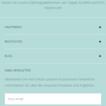
Nutzen Sie unsere Zahlungsplattformen, wie Paypal, KLARNA und VISA,
Mastercard
HAUPTMENÜ
Acryl und Dipping-System
RECHTLICHES
Hard Gel Serien
CND™
Impressum
BLOG
OPI
Datenschutzerklärung
EMME Farben
Widerrufsrecht & Widerrufsformular
Alles rund um das Thema Nägel, Nail Art und Co.
Flüssigkeiten & Versiegelung
EMAIL NEWSLETTER
Allgemeine Geschäftsbedingungen
Pinsel
Abonnieren Sie noch heute unseren kostenlosen Newsletter
Nail Art
und erfahren Sie über die neuesten Produkte und Angebote.
Fräser, Lampen & Aufsätze / Nail Bits
Wellness Pflege, Hand & Body Lotions
Your email
Zubehör & Hilfsmittel