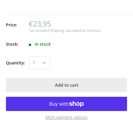
€23,95
Price:
Tax included
Shipping calculated
at checkout
Stock:
In stock
Quantity:
Add to cart
More payment options