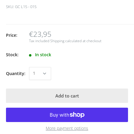
SKU:
GC L15 - 015
€23,95
Price:
Tax included
Shipping calculated
at checkout
Stock:
In stock
Quantity:
Add to cart
More payment options