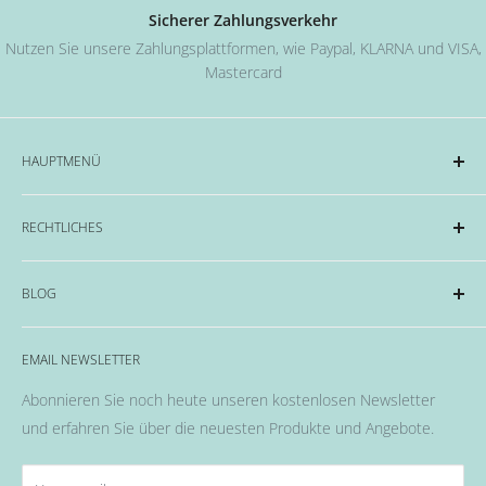
Sicherer Zahlungsverkehr
Nutzen Sie unsere Zahlungsplattformen, wie Paypal, KLARNA und VISA,
Mastercard
HAUPTMENÜ
Acryl und Dipping-System
RECHTLICHES
Hard Gel Serien
CND™
Impressum
BLOG
OPI
Datenschutzerklärung
EMME Farben
Widerrufsrecht & Widerrufsformular
Alles rund um das Thema Nägel, Nail Art und Co.
Flüssigkeiten & Versiegelung
EMAIL NEWSLETTER
Allgemeine Geschäftsbedingungen
Pinsel
Abonnieren Sie noch heute unseren kostenlosen Newsletter
Nail Art
und erfahren Sie über die neuesten Produkte und Angebote.
Fräser, Lampen & Aufsätze / Nail Bits
Wellness Pflege, Hand & Body Lotions