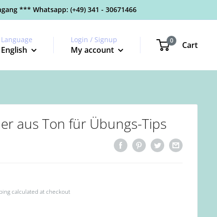
gang *** Whatsapp: (+49) 341 - 30671466
Language
Login / Signup
0
Cart
English
My account
ber aus Ton für Übungs-Tips
ping calculated
at checkout