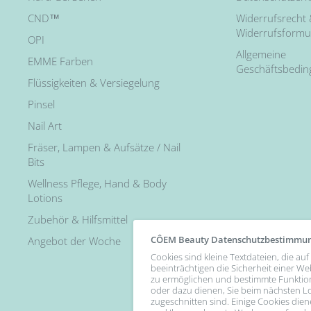
CND™
Widerrufsrecht
Widerrufsformu
OPI
Allgemeine
EMME Farben
Geschäftsbedi
Flüssigkeiten & Versiegelung
Pinsel
Nail Art
Fräser, Lampen & Aufsätze / Nail
Bits
Wellness Pflege, Hand & Body
Lotions
Zubehör & Hilfsmittel
CÔEM Beauty Datenschutzbestimmu
Angebot der Woche
Cookies sind kleine Textdateien, die a
beeinträchtigen die Sicherheit einer We
zu ermöglichen und bestimmte Funktio
oder dazu dienen, Sie beim nächsten Lo
zugeschnitten sind. Einige Cookies diene
Follow Us