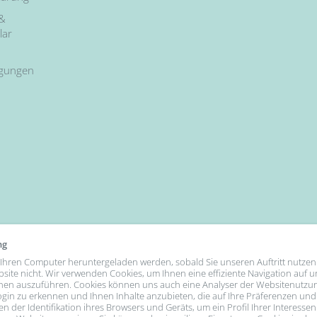
 &
lar
ngungen
ng
uf Ihren Computer heruntergeladen werden, sobald Sie unseren Auftritt nutzen
bsite nicht. Wir verwenden Cookies, um Ihnen eine effiziente Navigation auf 
nen auszuführen. Cookies können uns auch eine Analyser der Websitenutzu
gin zu erkennen und Ihnen Inhalte anzubieten, die auf Ihre Präferenzen und
n der Identifikation ihres Browsers und Geräts, um ein Profil Ihrer Interessen
We Accept