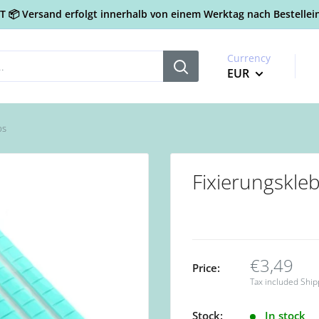
📦 Versand erfolgt innerhalb von einem Werktag nach Bestellein
Currency
EUR
ps
Fixierungskle
€3,49
Price:
Tax included
Ship
Stock:
In stock