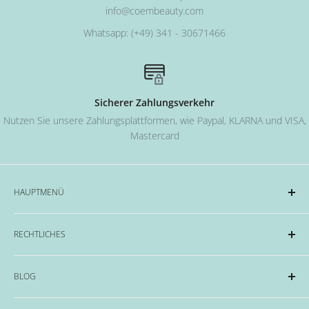
info@coembeauty.com
Whatsapp: (+49) 341 - 30671466
Sicherer Zahlungsverkehr
Nutzen Sie unsere Zahlungsplattformen, wie Paypal, KLARNA und VISA,
Mastercard
HAUPTMENÜ
Acryl und Dipping-System
RECHTLICHES
Hard Gel Serien
CND™
Impressum
BLOG
OPI
Datenschutzerklärung
EMME Farben
Widerrufsrecht & Widerrufsformular
Alles rund um das Thema Nägel, Nail Art und Co.