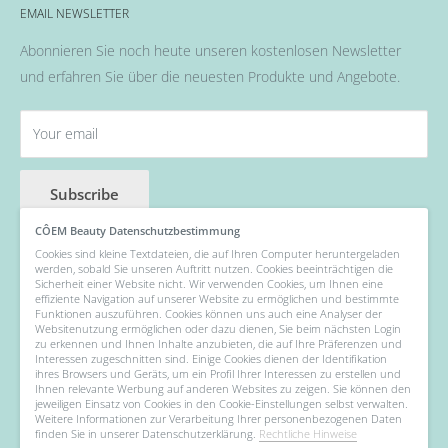
Flüssigkeiten & Versiegelung
EMAIL NEWSLETTER
Allgemeine Geschäftsbedingungen
Pinsel
Abonnieren Sie noch heute unseren kostenlosen Newsletter
Nail Art
und erfahren Sie über die neuesten Produkte und Angebote.
Fräser, Lampen & Aufsätze / Nail Bits
Wellness Pflege, Hand & Body Lotions
Your email
Zubehör & Hilfsmittel
Angebot der Woche
Subscribe
CÔEM Beauty Datenschutzbestimmung
Cookies sind kleine Textdateien, die auf Ihren Computer heruntergeladen
werden, sobald Sie unseren Auftritt nutzen. Cookies beeinträchtigen die
Follow Us
Sicherheit einer Website nicht. Wir verwenden Cookies, um Ihnen eine
effiziente Navigation auf unserer Website zu ermöglichen und bestimmte
Funktionen auszuführen. Cookies können uns auch eine Analyser der
Websitenutzung ermöglichen oder dazu dienen, Sie beim nächsten Login
zu erkennen und Ihnen Inhalte anzubieten, die auf Ihre Präferenzen und
Interessen zugeschnitten sind. Einige Cookies dienen der Identifikation
We Accept
ihres Browsers und Geräts, um ein Profil Ihrer Interessen zu erstellen und
Ihnen relevante Werbung auf anderen Websites zu zeigen. Sie können den
jeweiligen Einsatz von Cookies in den Cookie-Einstellungen selbst verwalten.
Weitere Informationen zur Verarbeitung Ihrer personenbezogenen Daten
finden Sie in unserer Datenschutzerklärung.
Rechtliche Hinweise