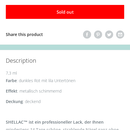
Sold out
Share this product
Description
7,3 ml
Farbe
: dunkles Rot mit lila Untertönen
Effekt
: metallisch schimmernd
Deckung
: deckend
SHELLAC™ ist ein professioneller Lack, der Ihnen
mindestens 14 Tage schöne, strahlende Nägel ganz ohne