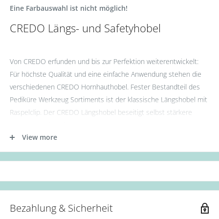
Eine Farbauswahl ist nicht möglich!
CREDO Längs- und Safetyhobel
Von CREDO erfunden und bis zur Perfektion weiterentwickelt:
Für höchste Qualität und eine einfache Anwendung stehen die
verschiedenen CREDO Hornhauthobel. Fester Bestandteil des
Pediküre Werkzeug Sortiments ist der klassische Längshobel mit
Raspelclip. Der CREDO Längshobel beseitigt selbst stärkere
Hornhaut auf sanfte Art und Weise. Der beiliegende Raspelclip
View more
kann ganz einfach auf die Klinge aufgesteckt und die Haut damit
sanft nachbehandelt werden. Der patentierte Safetyhobel mit
verkapselter Hobelklinge macht ein sicheres Auswechseln der
Klingen möglich. Im knalligen PopArt Design und in Apricot
erhältlich.
Bezahlung & Sicherheit