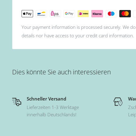
Schädigt nicht den Naturnagel
14 Tage kratz- & splitterfest
Your payment information is processed securely. We do 
details nor have access to your credit card information.
Dies könnte Sie auch interessieren
Schneller Versand
War
Lieferzeiten 1-3 Werktage
Zsc
innerhalb Deutschlands!
Lei