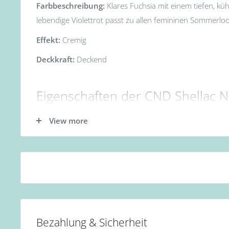
Farbbeschreibung:
Klares Fuchsia mit einem tiefen, kü
lebendige Violettrot passt zu allen femininen Sommerloo
Effekt:
Cremig
Deckkraft:
Deckend
Eigenschaften der CND Shellac N
CND Shellac bietet eine ganze Reihe Farbtönen & Kombi
View more
Farbnagellacke haben folgende Eigenschaften:
geeignet für den täglichen Gebrauch
abzulösen in 5 Minuten
14 Tage haltbar
Base Coat nötig: Ja
Bezahlung & Sicherheit
UV/LED-Lampe nötig: Ja