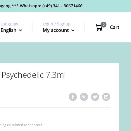
gang *** Whatsapp: (+49) 341 - 30671466
Language
Login / Signup
0
Cart
English
My account
Psychedelic 7,3ml
ping calculated
at checkout