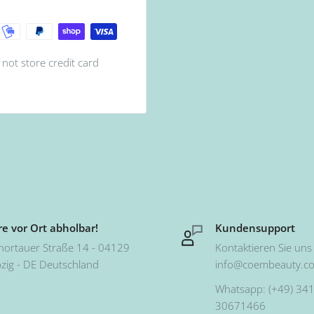
not store credit card
e vor Ort abholbar!
Kundensupport
hortauer Straße 14 - 04129
Kontaktieren Sie uns 
pzig - DE Deutschland
info@coembeauty.c
Whatsapp: (+49) 341
30671466