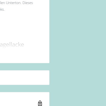
hlen Unterton. Dieses
ks.
agellacke
nationen. Alle