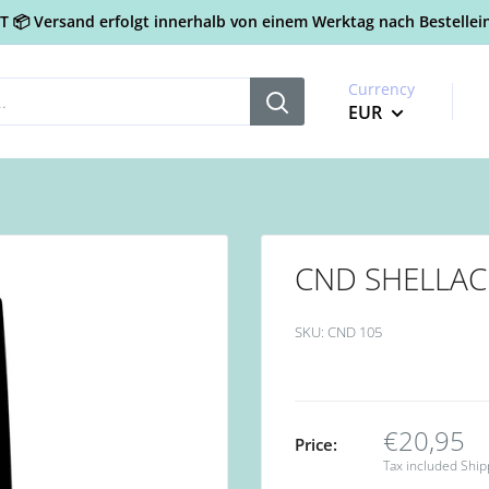
📦 Versand erfolgt innerhalb von einem Werktag nach Bestellein
Currency
EUR
CND SHELLAC 
SKU:
CND 105
€20,95
Price:
Tax included
Ship