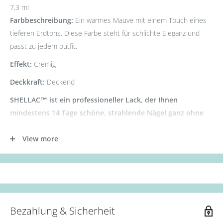
7,3 ml
Farbbeschreibung:
Ein warmes Mauve mit einem Touch eines
tieferen Erdtons. Diese Farbe steht für schlichte Eleganz und
passt zu jedem outfit.
Effekt:
Cremig
Deckkraft:
Deckend
SHELLAC™ ist ein professioneller Lack, der Ihnen
mindestens 14 Tage schöne, strahlende Nägel ganz ohne
Kratzer verleiht.
Ganz einzigartig hält SHELLAC™ den Glanz in bis zu 14+ Tagen
View more
und lässt sich trotzdem super einfach entfernen. Es dauert nur 5
Minuten durch den Einsatz vom entsprechenden schonenden
CND™ Offly Fast Moisturizing Remover und CND™ Remover
Wraps und die Nägel müssen nie befeilt werden, um SHELLAC™
zu entfernen. Auf diese Weise vermeiden Sie Schäden an Ihren
Bezahlung & Sicherheit
Naturnägeln, die weder dünn noch sonst beschädigt werden,