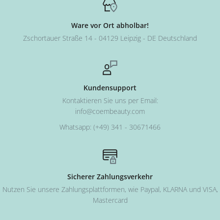
HINWEIS
: Für die Entfernung der Dispersionsschicht sollten Sie
KEINEN ScrubFresh™ verwenden, da ScrubFresh™ Aceton
Ware vor Ort abholbar!
enthält und deshalb den SHELLAC™ auflösen würde.
Zschortauer Straße 14 - 04129 Leipzig - DE Deutschland
HINWEIS
: SHELLAC™ kann nur in einer CND™ UV-Lampe oder
CND™ LED-Lampe aushärten, wenn man die korrekte
Durchhärtung erreichen soll.
Kundensupport
Kontaktieren Sie uns per Email:
info@coembeauty.com
Whatsapp: (+49) 341 - 30671466
Sicherer Zahlungsverkehr
Nutzen Sie unsere Zahlungsplattformen, wie Paypal, KLARNA und VISA,
Mastercard