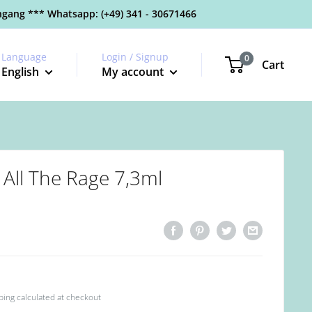
gang *** Whatsapp: (+49) 341 - 30671466
Language
Login / Signup
0
Cart
English
My account
All The Rage 7,3ml
ping calculated
at checkout