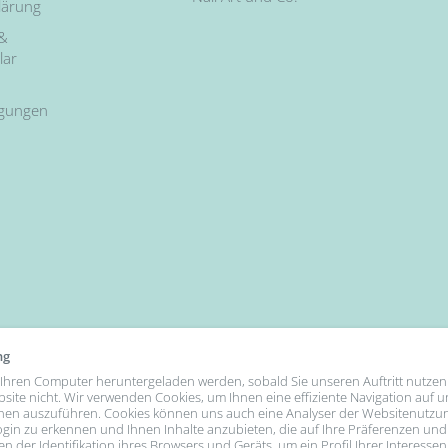
lärung
 &
lar
ngungen
ng
uf Ihren Computer heruntergeladen werden, sobald Sie unseren Auftritt nutzen
bsite nicht. Wir verwenden Cookies, um Ihnen eine effiziente Navigation auf 
nen auszuführen. Cookies können uns auch eine Analyser der Websitenutzu
gin zu erkennen und Ihnen Inhalte anzubieten, die auf Ihre Präferenzen und
n der Identifikation ihres Browsers und Geräts, um ein Profil Ihrer Interessen
We Accept