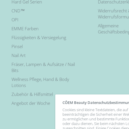
Hard Gel Serien
Datenschutzerk
CND™
Widerrufsrecht
Widerrufsformu
OPI
Allgemeine
EMME Farben
Geschäftsbedi
Flüssigkeiten & Versiegelung
Pinsel
Nail Art
Fräser, Lampen & Aufsätze / Nail
Bits
Wellness Pflege, Hand & Body
Lotions
Zubehör & Hilfsmittel
CÔEM Beauty Datenschutzbestimmu
Angebot der Woche
Cookies sind kleine Textdateien, die a
beeinträchtigen die Sicherheit einer We
zu ermöglichen und bestimmte Funktio
oder dazu dienen, Sie beim nächsten Lo
zugeschnitten sind. Einige Cookies diene
Follow Us