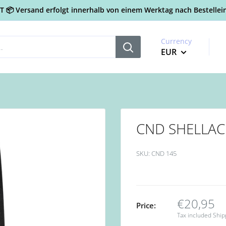
📦 Versand erfolgt innerhalb von einem Werktag nach Bestellein
Currency
EUR
CND SHELLAC 
SKU:
CND 145
€20,95
Price:
Tax included
Ship