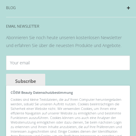
Impressum
BLOG
OPI
Datenschutzerklärung
EMME Farben
Widerrufsrecht & Widerrufsformular
Alles rund um das Thema Nägel, Nail Art und Co.
Flüssigkeiten & Versiegelung
EMAIL NEWSLETTER
Allgemeine Geschäftsbedingungen
Pinsel
Abonnieren Sie noch heute unseren kostenlosen Newsletter
Nail Art
und erfahren Sie über die neuesten Produkte und Angebote.
Fräser, Lampen & Aufsätze / Nail Bits
Wellness Pflege, Hand & Body Lotions
Your email
Zubehör & Hilfsmittel
Angebot der Woche
Subscribe
CÔEM Beauty Datenschutzbestimmung
Cookies sind kleine Textdateien, die auf Ihren Computer heruntergeladen
werden, sobald Sie unseren Auftritt nutzen. Cookies beeinträchtigen die
Follow Us
Sicherheit einer Website nicht. Wir verwenden Cookies, um Ihnen eine
effiziente Navigation auf unserer Website zu ermöglichen und bestimmte
Funktionen auszuführen. Cookies können uns auch eine Analyser der
Websitenutzung ermöglichen oder dazu dienen, Sie beim nächsten Login
zu erkennen und Ihnen Inhalte anzubieten, die auf Ihre Präferenzen und
Interessen zugeschnitten sind. Einige Cookies dienen der Identifikation
We Accept
ihres Browsers und Geräts, um ein Profil Ihrer Interessen zu erstellen und