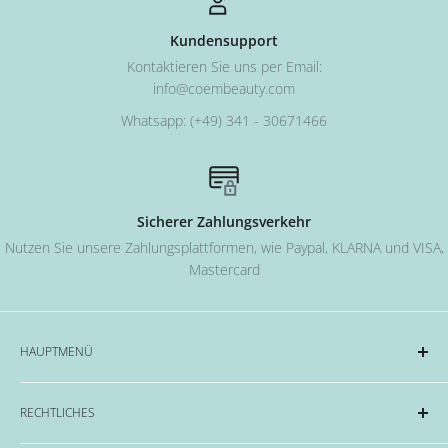
Kundensupport
Kontaktieren Sie uns per Email:
info@coembeauty.com
Whatsapp: (+49) 341 - 30671466
Sicherer Zahlungsverkehr
Nutzen Sie unsere Zahlungsplattformen, wie Paypal, KLARNA und VISA,
Mastercard
HAUPTMENÜ
Acryl und Dipping-System
RECHTLICHES
Hard Gel Serien
CND™