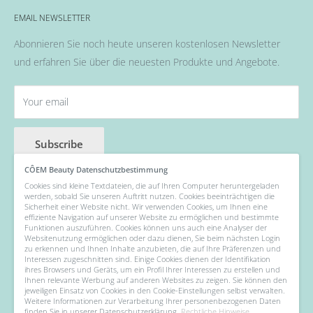
Alles rund um das Thema Nägel, Nail Art und Co.
Flüssigkeiten & Versiegelung
EMAIL NEWSLETTER
Allgemeine Geschäftsbedingungen
Pinsel
Abonnieren Sie noch heute unseren kostenlosen Newsletter
Nail Art
und erfahren Sie über die neuesten Produkte und Angebote.
Fräser, Lampen & Aufsätze / Nail Bits
Wellness Pflege, Hand & Body Lotions
Your email
Zubehör & Hilfsmittel
Angebot der Woche
Subscribe
CÔEM Beauty Datenschutzbestimmung
Cookies sind kleine Textdateien, die auf Ihren Computer heruntergeladen
werden, sobald Sie unseren Auftritt nutzen. Cookies beeinträchtigen die
Follow Us
Sicherheit einer Website nicht. Wir verwenden Cookies, um Ihnen eine
effiziente Navigation auf unserer Website zu ermöglichen und bestimmte
Funktionen auszuführen. Cookies können uns auch eine Analyser der
Websitenutzung ermöglichen oder dazu dienen, Sie beim nächsten Login
zu erkennen und Ihnen Inhalte anzubieten, die auf Ihre Präferenzen und
Interessen zugeschnitten sind. Einige Cookies dienen der Identifikation
We Accept
ihres Browsers und Geräts, um ein Profil Ihrer Interessen zu erstellen und
Ihnen relevante Werbung auf anderen Websites zu zeigen. Sie können den
jeweiligen Einsatz von Cookies in den Cookie-Einstellungen selbst verwalten.
Weitere Informationen zur Verarbeitung Ihrer personenbezogenen Daten
finden Sie in unserer Datenschutzerklärung.
Rechtliche Hinweise