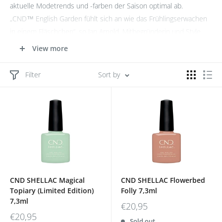
aktuelle Modetrends und -farben der Saison optimal ab.
„CND
™
English Garden fühlt sich an wie das Frühlingserwachen
in einem Fläschchen“, so Jan Arnold, Mitbegründerin und Style
Director von CND
™
. „Die zauberhaften Pastellfarben wurden
View more
extra für die Saison entwickelt und machen Frühlingsstimmung
pur.“
Filter
Sort by
CND SHELLAC Magical
CND SHELLAC Flowerbed
Topiary (Limited Edition)
Folly 7,3ml
7,3ml
€20,95
€20,95
Sold out