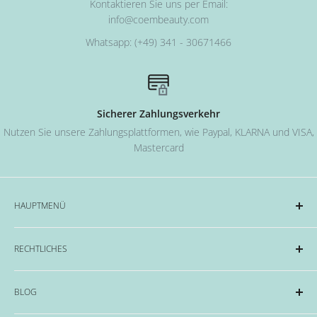
Kontaktieren Sie uns per Email:
info@coembeauty.com
Whatsapp: (+49) 341 - 30671466
Sicherer Zahlungsverkehr
Nutzen Sie unsere Zahlungsplattformen, wie Paypal, KLARNA und VISA,
Mastercard
HAUPTMENÜ
Acryl und Dipping-System
RECHTLICHES
Hard Gel Serien
CND™
Impressum
BLOG
OPI
Datenschutzerklärung
EMME Farben
Widerrufsrecht & Widerrufsformular