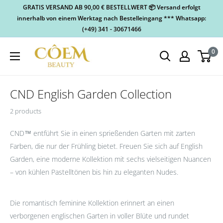
GRATIS VERSAND AB 90,00 € BESTELLWERT 📦 Versand erfolgt
innerhalb von einem Werktag nach Bestelleingang *** Whatsapp:
(+49) 341 - 30671466
0
CND English Garden Collection
2 products
CND™ entführt Sie in einen sprießenden Garten mit zarten
Farben, die nur der Frühling bietet. Freuen Sie sich auf English
Garden, eine moderne Kollektion mit sechs vielseitigen Nuancen
– von kühlen Pastelltönen bis hin zu eleganten Nudes.
Die romantisch feminine Kollektion
erinnert an einen
verborgenen englischen Garten in voller Blüte und rundet