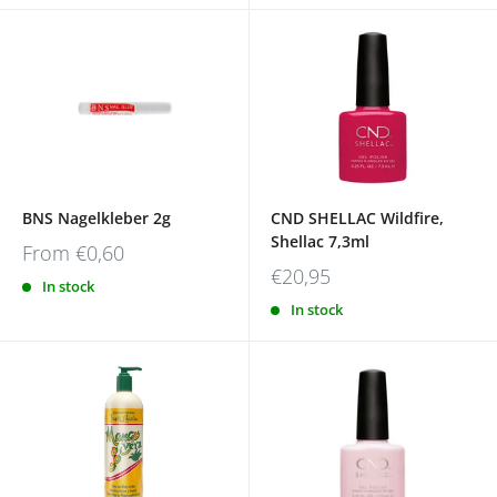
BNS Nagelkleber 2g
CND SHELLAC Wildfire,
Shellac 7,3ml
From
€0,60
€20,95
In stock
In stock