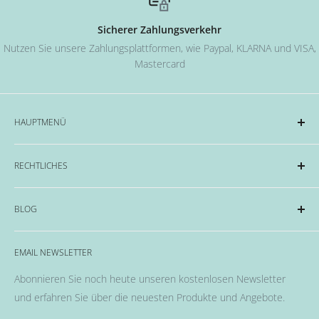
Sicherer Zahlungsverkehr
Nutzen Sie unsere Zahlungsplattformen, wie Paypal, KLARNA und VISA,
Mastercard
HAUPTMENÜ
Acryl und Dipping-System
RECHTLICHES
Hard Gel Serien
CND™
Impressum
BLOG
OPI
Datenschutzerklärung
EMME Farben
Widerrufsrecht & Widerrufsformular
Alles rund um das Thema Nägel, Nail Art und Co.
Flüssigkeiten & Versiegelung
EMAIL NEWSLETTER
Allgemeine Geschäftsbedingungen
Pinsel
Abonnieren Sie noch heute unseren kostenlosen Newsletter
Nail Art
und erfahren Sie über die neuesten Produkte und Angebote.
Fräser, Lampen & Aufsätze / Nail Bits