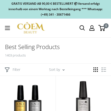
GRATIS VERSAND AB 90,00 € BESTELLWERT 📦 Versand erfolgt
innerhalb von einem Werktag nach Bestelleingang *** Whatsapp:
(+49) 341 - 30671466
0
Best Selling Products
1403 products
Filter
Sort by