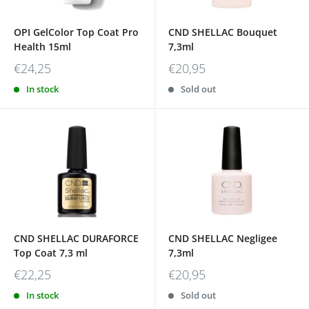
OPI GelColor Top Coat Pro
CND SHELLAC Bouquet
Health 15ml
7,3ml
€24,25
€20,95
In stock
Sold out
CND SHELLAC DURAFORCE
CND SHELLAC Negligee
Top Coat 7,3 ml
7,3ml
€22,25
€20,95
In stock
Sold out