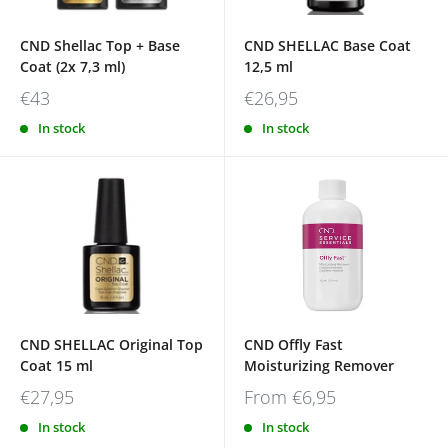
CND Shellac Top + Base
CND SHELLAC Base Coat
Coat (2x 7,3 ml)
12,5 ml
€43
€26,95
In stock
In stock
CND SHELLAC Original Top
CND Offly Fast
Coat 15 ml
Moisturizing Remover
€27,95
From
€6,95
In stock
In stock