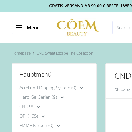
GRATIS VERSAND AB 90,00 € BESTELLWERT 
Menu
Homepage
CND Sweet Escape The Collection
CND 
Hauptmenü
Acryl und Dipping-System (0)
Showing 1
Hard Gel Serien (9)
CND™
OPI (165)
EMME Farben (0)