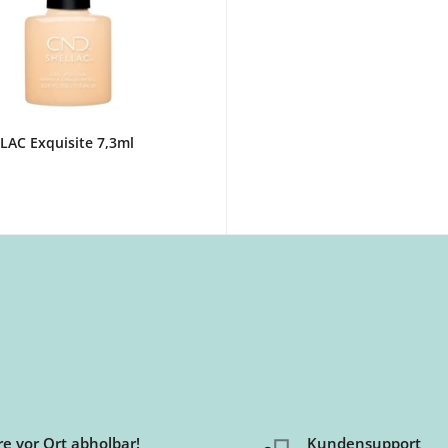
AC Exquisite 7,3ml
t
e vor Ort abholbar!
Kundensupport