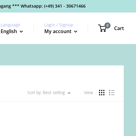
gang *** Whatsapp: (+49) 341 - 30671466
Language
Login / Signup
0
Cart
English
My account
Sort by: Best selling
View